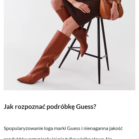
Jak rozpoznać podróbkę Guess?
Spopularyzowanie loga marki Guess i nienaganna jakość
produktów przyniosły jej nie tylko wielką sławę. Na