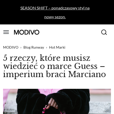
SEASON SHIFT – ponadczasowy styl na
nowy sezon.
MODIVO
›
Blog Runway
›
Hot Marki
5 rzeczy, które musisz
wiedzieć o marce Guess –
imperium braci Marciano