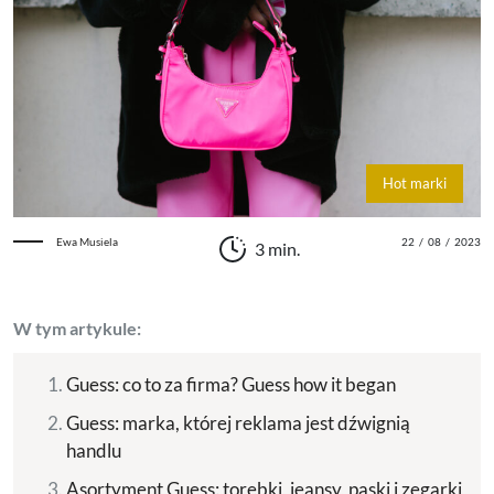
Hot marki
Ewa Musiela
22
/
08
/
2023
3 min.
W tym artykule:
Guess: co to za firma? Guess how it began
Guess: marka, której reklama jest dźwignią
handlu
Asortyment Guess: torebki, jeansy, paski i zegarki