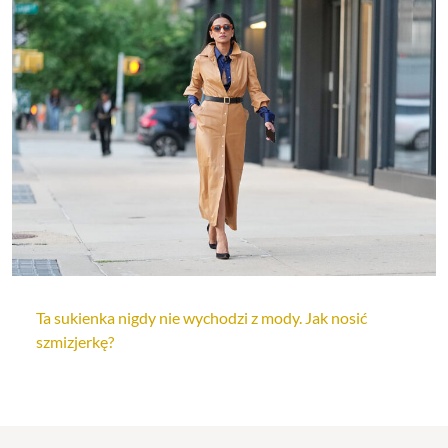
Ta sukienka nigdy nie wychodzi z mody. Jak nosić
szmizjerkę?