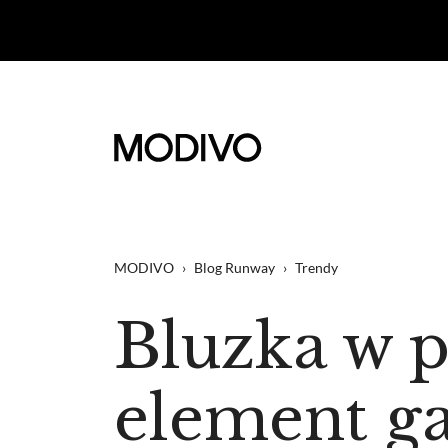
MODIVO
›
Blog Runway
›
Trendy
Bluzka w 
element g