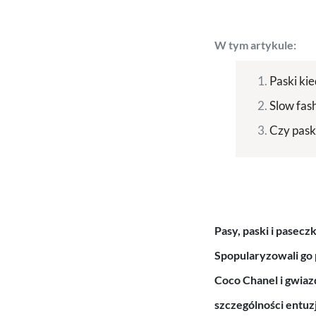
W tym artykule:
Paski kie
Slow fash
Czy pask
Pasy, paski i pasecz
Spopularyzowali go
Coco Chanel i gwiazd
szczególności entuzj