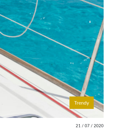
Trendy
21
/
07
/
2020