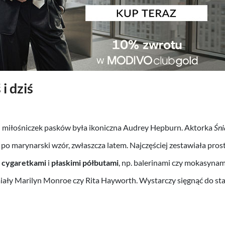
i dziś
h miłośniczek pasków była ikoniczna Audrey Hepburn. Aktorka
Śni
 po marynarski wzór, zwłaszcza latem. Najczęściej zestawiała prost
i
cygaretkami
i
płaskimi półbutami
, np. balerinami czy mokasynam
ały Marilyn Monroe czy Rita Hayworth. Wystarczy sięgnąć do stary