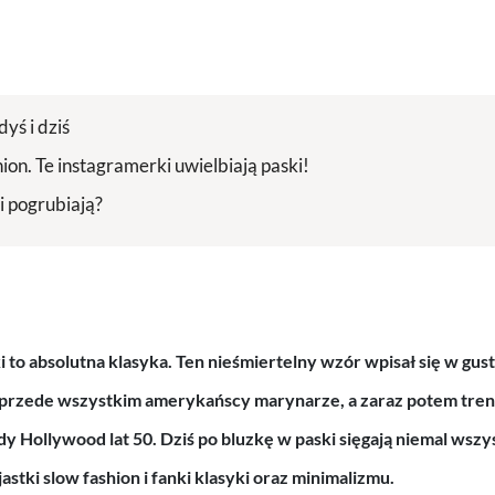
dyś i dziś
ion. Te instagramerki uwielbiają paski!
i pogrubiają?
ki to absolutna klasyka. Ten nieśmiertelny wzór wpisał się w gus
 przede wszystkim amerykańscy marynarze, a zaraz potem tre
y Hollywood lat 50. Dziś po bluzkę w paski sięgają niemal wszys
astki slow fashion i fanki klasyki oraz minimalizmu.