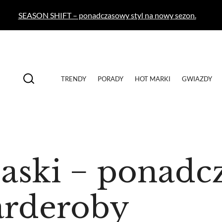
SEASON SHIFT – ponadczasowy styl na nowy sezon.
TRENDY
PORADY
HOT MARKI
GWIAZDY
paski − ponad
arderoby