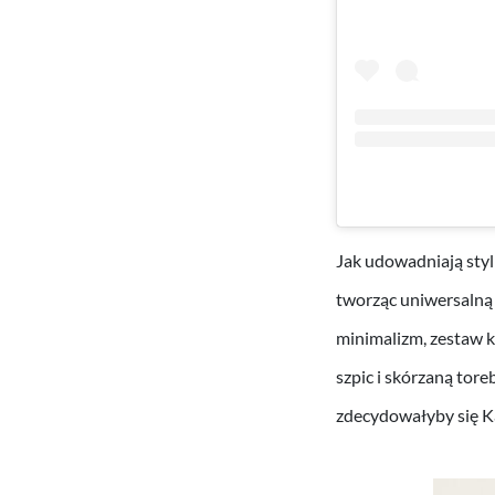
Jak udowadniają styli
tworząc uniwersaln
minimalizm, zestaw k
szpic i skórzaną tore
zdecydowałyby się K