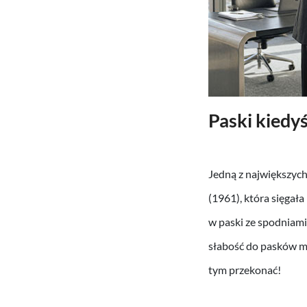
Paski kiedyś 
Jedną z największyc
(1961), która sięgała
w paski ze spodniam
słabość do pasków mi
tym przekonać!