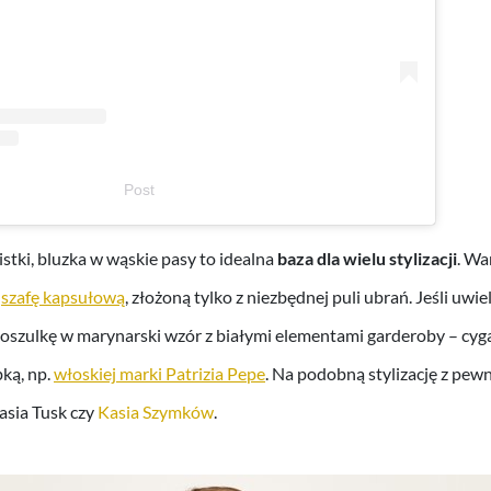
Post
stki, bluzka w wąskie pasy to idealna
baza dla wielu stylizacji
. Wa
ą
szafę kapsułową
, złożoną tylko z niezbędnej puli ubrań. Jeśli uw
oszulkę w marynarski wzór z białymi elementami garderoby – cyga
bką, np.
włoskiej marki Patrizia Pepe
. Na podobną stylizację z pew
asia Tusk czy
Kasia Szymków
.