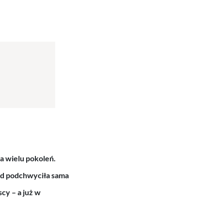
ta wielu pokoleń.
nd podchwyciła sama
cy – a już w