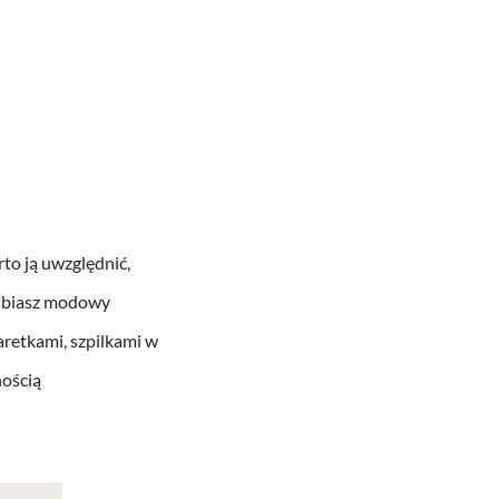
rto ją uwzględnić,
ielbiasz modowy
retkami, szpilkami w
nością