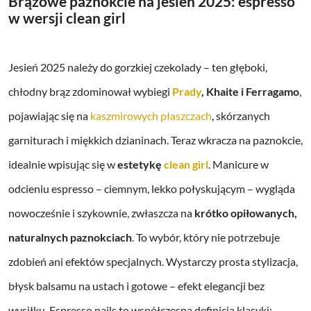
Brązowe paznokcie na jesień 2025: espresso
w wersji clean girl
Jesień 2025 należy do gorzkiej czekolady – ten głęboki,
chłodny brąz zdominował wybiegi
Prady
, Khaite i Ferragamo
,
pojawiając się na
kaszmirowych płaszczach
, skórzanych
garniturach i miękkich dzianinach. Teraz wkracza na paznokcie,
idealnie wpisując się w
estetykę
clean girl
. Manicure w
odcieniu espresso – ciemnym, lekko połyskującym – wygląda
nowocześnie i szykownie, zwłaszcza na
krótko opiłowanych,
naturalnych paznokciach
. To wybór, który nie potrzebuje
zdobień ani efektów specjalnych. Wystarczy prosta stylizacja,
błysk balsamu na ustach i gotowe – efekt elegancji bez
wysiłku. Espresso nails to współczesna definicja klasyki: