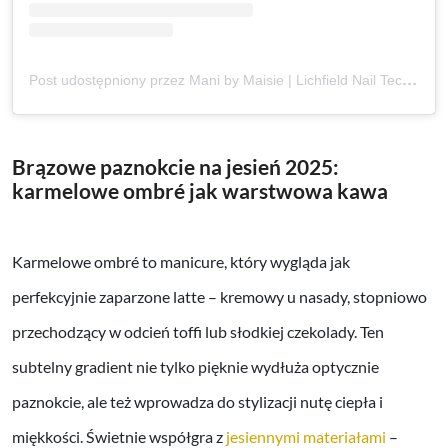
Post udostępniony przez Mani by Maisie | Lichfield Nail Technician (@manibymaisie)
Brązowe paznokcie na jesień 2025:
karmelowe ombré jak warstwowa kawa
Karmelowe ombré to manicure, który wygląda jak
perfekcyjnie zaparzone latte – kremowy u nasady, stopniowo
przechodzący w odcień toffi lub słodkiej czekolady. Ten
subtelny gradient nie tylko pięknie wydłuża optycznie
paznokcie, ale też wprowadza do stylizacji nutę ciepła i
miękkości. Świetnie współgra z
jesiennymi materiałami
–