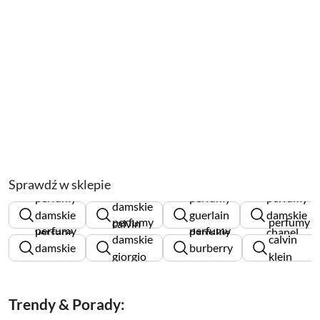
Sprawdź w sklepie
perfumy
perfumy
perfumy
perfumy
damskie
damskie
guerlain
damskie
perfumy
perfumy
calvin
perfumy
perfumy
versace
damskie
chanel
damskie
calvin
klein
damskie
burberry
giorgio
klein
chloe
damskie
armani
damskie
Trendy & Porady: