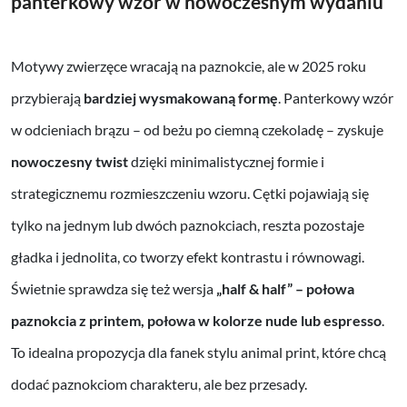
panterkowy wzór w nowoczesnym wydaniu
Motywy zwierzęce wracają na paznokcie, ale w 2025 roku
przybierają
bardziej wysmakowaną formę
. Panterkowy wzór
w odcieniach brązu – od beżu po ciemną czekoladę – zyskuje
nowoczesny twist
dzięki minimalistycznej formie i
strategicznemu rozmieszczeniu wzoru. Cętki pojawiają się
tylko na jednym lub dwóch paznokciach, reszta pozostaje
gładka i jednolita, co tworzy efekt kontrastu i równowagi.
Świetnie sprawdza się też wersja
„half & half” – połowa
paznokcia z printem, połowa w kolorze nude lub espresso
.
To idealna propozycja dla fanek stylu animal print, które chcą
dodać paznokciom charakteru, ale bez przesady.