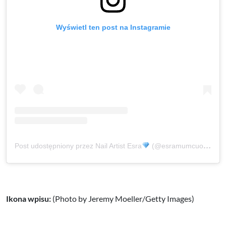
Wyświetl ten post na Instagramie
Post udostępniony przez Nail Artist Esra
(@esramumcuoglu_nailstudio)
Ikona wpisu:
(Photo by Jeremy Moeller/Getty Images)