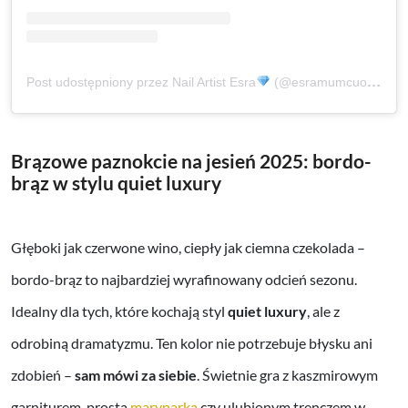
Post udostępniony przez Nail Artist Esra
(@esramumcuoglu_nailstudio)
Brązowe paznokcie na jesień 2025: bordo-
brąz w stylu quiet luxury
Głęboki jak czerwone wino, ciepły jak ciemna czekolada –
bordo-brąz to najbardziej wyrafinowany odcień sezonu.
Idealny dla tych, które kochają styl
quiet luxury
, ale z
odrobiną dramatyzmu. Ten kolor nie potrzebuje błysku ani
zdobień –
sam mówi za siebie
. Świetnie gra z kaszmirowym
garniturem, prostą
marynarką
czy ulubionym trenczem w