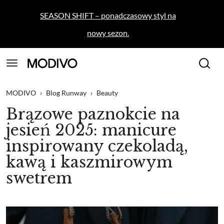
SEASON SHIFT – ponadczasowy styl na
nowy sezon.
MODIVO
›
Blog Runway
›
Beauty
Brązowe paznokcie na
jesień 2025: manicure
inspirowany czekoladą,
kawą i kaszmirowym
swetrem