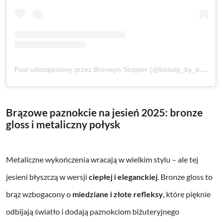
Post udostępniony przez Bronwyn Stopper (@beauty_by_bronwyn_)
Brązowe paznokcie na jesień 2025: bronze
gloss i metaliczny połysk
Metaliczne wykończenia wracają w wielkim stylu – ale tej
jesieni błyszczą w wersji
ciepłej i eleganckiej
. Bronze gloss to
brąz wzbogacony o
miedziane i złote refleksy
, które pięknie
odbijają światło i dodają paznokciom biżuteryjnego