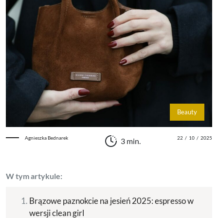
Beauty
Agnieszka Bednarek
22
/
10
/
2025
3 min.
W tym artykule:
Brązowe paznokcie na jesień 2025: espresso w
wersji clean girl