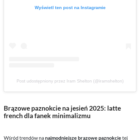
Wyświetl ten post na Instagramie
Post udostępniony przez Iram Shelton (@iramshelton)
Brązowe paznokcie na jesień 2025: latte
french dla fanek minimalizmu
Wśród trendów na
najmodniejsze brązowe paznokcie
tej