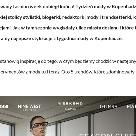
iwany fashion week dobiegł końca! Tydzień mody w Kopenhadze
iej stolicy stylistki, blogerki, redaktorki mody i trendsetterki,
acjami. Jak w tym sezonie wyglądały ulice miasta designu i któr
ramy najlepsze stylizacje z tygodnia mody w Kopenhadze
.
stanowią inspirację do tego, w czym będziemy chodzić w następny
perymentów z modą tu i teraz. Oto 5 trendów, które zdominowały