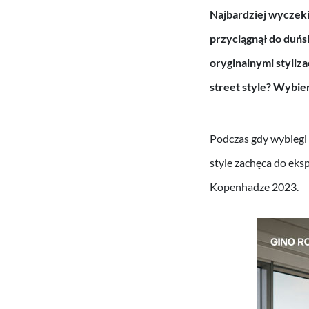
Najbardziej wyczek
przyciągnął do duńsk
oryginalnymi styliz
street style? Wybie
Podczas gdy wybiegi 
style zachęca do eks
Kopenhadze 2023.