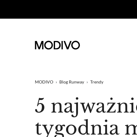
MODIVO
›
Blog Runway
›
Trendy
5 najważni
tygodnia 