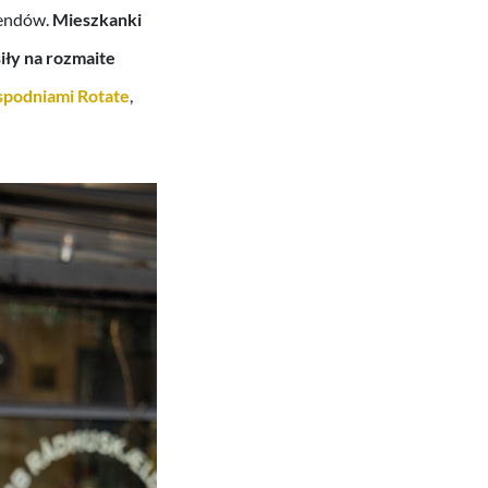
trendów.
Mieszkanki
siły na rozmaite
spodniami Rotate
,