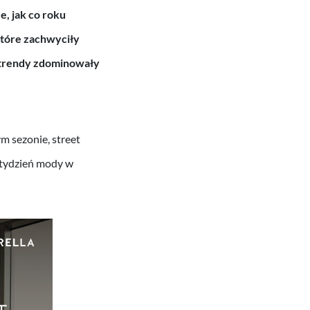
, jak co roku
 które zachwyciły
e trendy zdominowały
m sezonie, street
 tydzień mody w