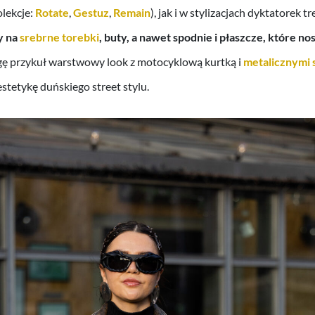
lekcje:
Rotate
,
Gestuz
,
Remain
),
jak i w stylizacjach dyktatorek 
y na
srebrne torebki
, buty, a nawet spodnie i płaszcze, które no
ę przykuł warstwowy look z motocyklową kurtką i
metalicznymi 
stetykę duńskiego street stylu.