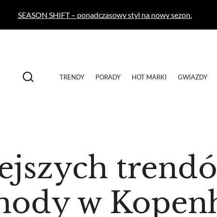
SEASON SHIFT – ponadczasowy styl na nowy sezon.
TRENDY
PORADY
HOT MARKI
GWIAZDY
ejszych trend
mody w Kopen