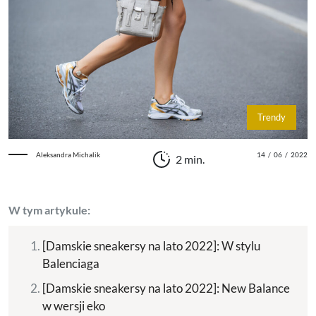
Trendy
Aleksandra Michalik
14
/
06
/
2022
2 min.
W tym artykule:
[Damskie sneakersy na lato 2022]: W stylu
Balenciaga
[Damskie sneakersy na lato 2022]: New Balance
w wersji eko