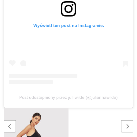
Wyświetl ten post na Instagramie.
Post udostępniony przez jull wilde (@juliannawilde)