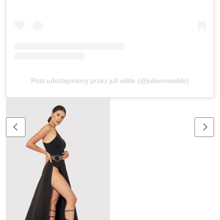
Post udostępniony przez jull wilde (@juliannawilde)