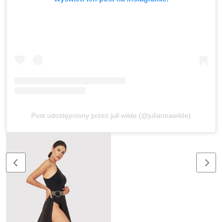
Post udostępniony przez jull wilde (@juliannawilde)