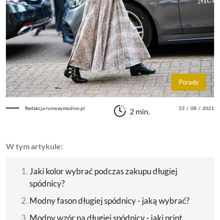
Porady
Redakcja runway.modivo.pl
23
/
08
/
2021
2 min.
W tym artykule:
Jaki kolor wybrać podczas zakupu długiej
spódnicy?
Modny fason długiej spódnicy - jaką wybrać?
Modny wzór na długiej spódnicy - jaki print