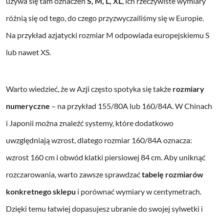
używa się tam oznaczeń
S, M, L, XL
, ich rzeczywiste wymiary
różnią się od tego, do czego przyzwyczailiśmy się w Europie.
Na przykład azjatycki rozmiar M odpowiada europejskiemu S
lub nawet XS.
Warto wiedzieć, że w Azji często spotyka się także
rozmiary
numeryczne
– na przykład 155/80A lub 160/84A. W Chinach
i Japonii można znaleźć systemy, które dodatkowo
uwzględniają wzrost, dlatego rozmiar 160/84A oznacza:
wzrost 160 cm i obwód klatki piersiowej 84 cm. Aby uniknąć
rozczarowania, warto zawsze sprawdzać
tabelę rozmiarów
konkretnego sklepu
i porównać wymiary w centymetrach.
Dzięki temu łatwiej dopasujesz ubranie do swojej sylwetki i