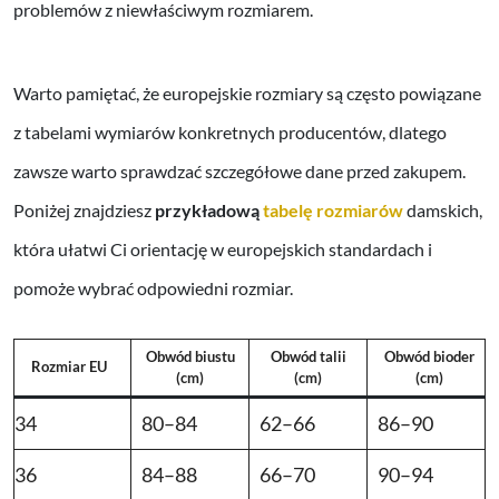
problemów z niewłaściwym rozmiarem.
Warto pamiętać, że europejskie rozmiary są często powiązane
z tabelami wymiarów konkretnych producentów, dlatego
zawsze warto sprawdzać szczegółowe dane przed zakupem.
Poniżej znajdziesz
przykładową
tabelę rozmiarów
damskich,
która ułatwi Ci orientację w europejskich standardach i
pomoże wybrać odpowiedni rozmiar.
Obwód biustu
Obwód talii
Obwód bioder
Rozmiar EU
(cm)
(cm)
(cm)
34
80–84
62–66
86–90
36
84–88
66–70
90–94