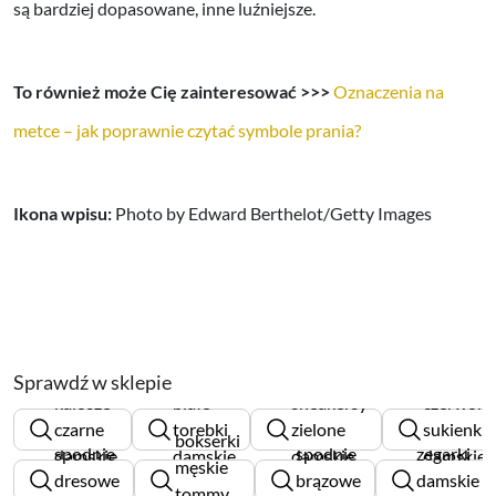
są bardziej dopasowane, inne luźniejsze.
To również może Cię zainteresować >>>
Oznaczenia na
metce – jak poprawnie czytać symbole prania?
Ikona wpisu:
Photo by Edward Berthelot/Getty Images
Sprawdź w sklepie
kalosze
białe
sneakersy
czerwone
czarne
torebki
zielone
sukienki
bokserki
spodnie
spodnie
zegarki
damskie
damskie
damskie
damskie
męskie
dresowe
brązowe
damskie
tommy