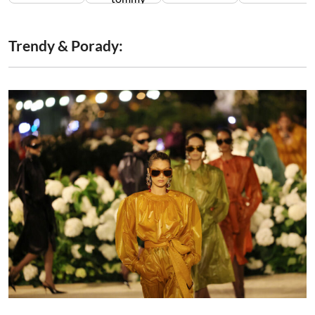
damskie
męskie
adriatica
hilfiger
Trendy & Porady: