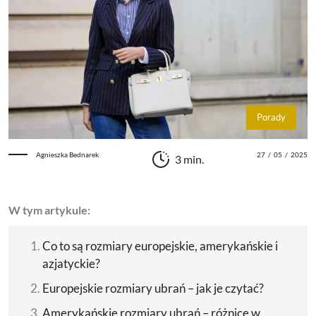
Porady
Agnieszka Bednarek
27
/
05
/
2025
3 min.
W tym artykule:
Co to są rozmiary europejskie, amerykańskie i
azjatyckie?
Europejskie rozmiary ubrań – jak je czytać?
Amerykańskie rozmiary ubrań – różnice w