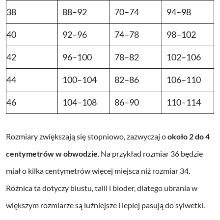
38
88–92
70–74
94–98
40
92–96
74–78
98–102
42
96–100
78–82
102–106
44
100–104
82–86
106–110
46
104–108
86–90
110–114
Rozmiary zwiększają się stopniowo, zazwyczaj o
około 2 do 4
centymetrów w obwodzie
. Na przykład rozmiar 36 będzie
miał o kilka centymetrów więcej miejsca niż rozmiar 34.
Różnica ta dotyczy biustu, talii i bioder, dlatego ubrania w
większym rozmiarze są luźniejsze i lepiej pasują do sylwetki.