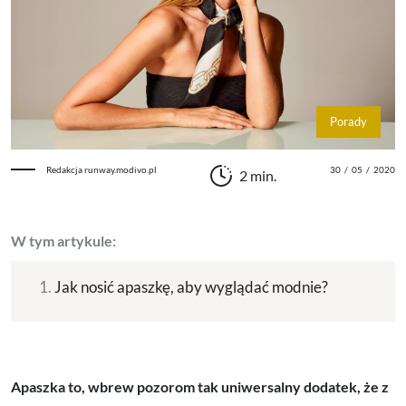
Porady
Redakcja runway.modivo.pl
30
/
05
/
2020
2 min.
W tym artykule:
Jak nosić apaszkę, aby wyglądać modnie?
Apaszka to, wbrew pozorom tak uniwersalny dodatek, że z