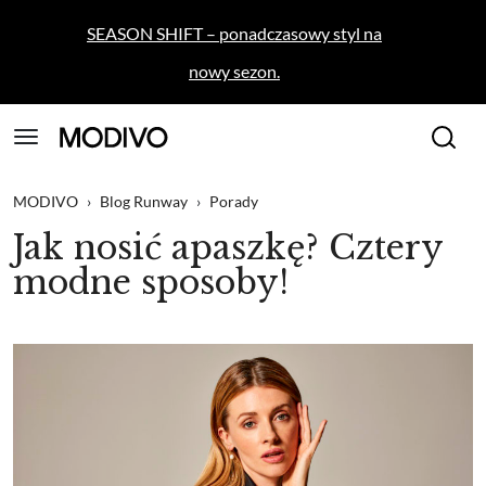
SEASON SHIFT – ponadczasowy styl na
nowy sezon.
MODIVO
›
Blog Runway
›
Porady
Jak nosić apaszkę? Cztery
modne sposoby!