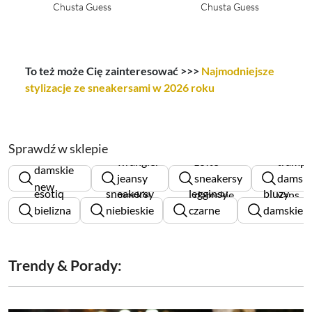
Chusta Guess
Chusta Guess
To też może Cię zainteresować >>>
Najmodniejsze
stylizacje ze sneakersami w 2026 roku
Sprawdź w sklepie
sneakersy
wrangler
żółte
trampk
damskie
jeansy
sneakersy
damski
new
esotiq
sneakersy
legginsy
bluzy
męskie
damskie
vans
balance
bielizna
niebieskie
czarne
damskie
damska
damskie
damskie
guess
Trendy & Porady: