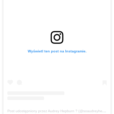
Wyświetl ten post na Instagramie.
Post udostępniony przez Audrey Hepburn ? (@soaudreyhepburn)