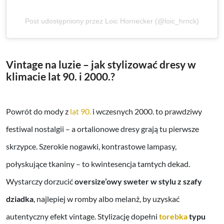
Post udostępniony przez Loic Hornecker (@loic_hrnck)
Vintage na luzie – jak stylizować dresy w
klimacie lat 90. i 2000.?
Powrót do mody z
lat 90.
i wczesnych 2000. to prawdziwy
festiwal nostalgii – a ortalionowe dresy grają tu pierwsze
skrzypce. Szerokie nogawki, kontrastowe lampasy,
połyskujące tkaniny – to kwintesencja tamtych dekad.
Wystarczy dorzucić
oversize’owy sweter w stylu z szafy
dziadka
, najlepiej w romby albo melanż, by uzyskać
autentyczny efekt vintage. Stylizację dopełni
torebka
typu