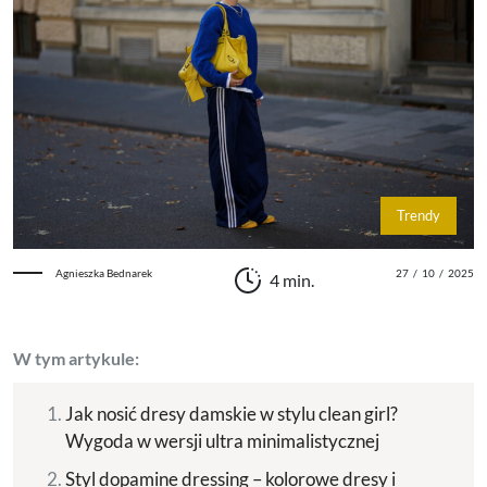
Trendy
Agnieszka Bednarek
27
/
10
/
2025
4 min.
W tym artykule:
Jak nosić dresy damskie w stylu clean girl?
Wygoda w wersji ultra minimalistycznej
Styl dopamine dressing – kolorowe dresy i