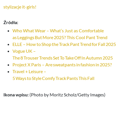
stylizacje it-girls!
Źródła:
Who What Wear – What’s Just as Comfortable
as Leggings But More 2025? This Cool Pant Trend
ELLE – How to Shop the Track Pant Trend for Fall 2025
Vogue UK –
The 8 Trouser Trends Set To Take Off In Autumn 2025
Project X Paris – Are sweatpants in fashion in 2025?
Travel + Leisure –
5 Ways to Style Comfy Track Pants This Fall
Ikona wpisu:
(Photo by Moritz Scholz/Getty Images)