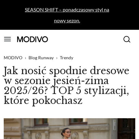
SEASON SHIFT – ponadczasowy styl na
nowy sezon.
MODIVO
›
Blog Runway
›
Trendy
Jak nosić spodnie dresowe
w sezonie jesień-zima
2025/26? TOP 5 stylizacji,
które pokochasz