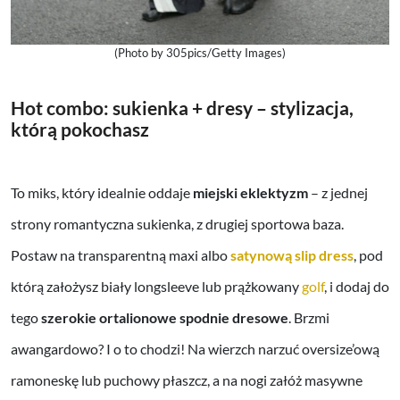
(Photo by 305pics/Getty Images)
Hot combo: sukienka + dresy – stylizacja,
którą pokochasz
To miks, który idealnie oddaje
miejski eklektyzm
– z jednej
strony romantyczna sukienka, z drugiej sportowa baza.
Postaw na transparentną maxi albo
satynową slip dress
, pod
którą założysz biały longsleeve lub prążkowany
golf
, i dodaj do
tego
szerokie ortalionowe spodnie dresowe
. Brzmi
awangardowo? I o to chodzi! Na wierzch narzuć oversize’ową
ramoneskę lub puchowy płaszcz, a na nogi załóż masywne