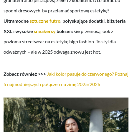
granatem albo pistacjową zieleń z kobaltem. A co ubrać do
spodni dresowych, by przełamać sportową estetykę?
Ultramodne
sztuczne futro
, połyskujące dodatki, biżuteria
XXL i wysokie
sneakersy
bokserskie
przeniosą look z
poziomu streetwear na estetykę high fashion. To styl dla
odważnych – ale w 2025 odwaga znowu jest hot.
Zobacz również >>>
Jaki kolor pasuje do czerwonego? Poznaj
5 najmodniejszych połączeń na zimę 2025/2026