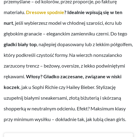
przemyślane – od kolorów, przez proporcje, po fakturę
materiału.
Dresowe spodnie
? Idealnie wpisują się w ten
nurt
, jeśli wybierzesz model w chłodnej szarości, écru lub
głębokim granacie – eleganckim zamienniku czerni. Do tego
gładki biały top
, najlepiej dopasowany lub z lekkim półgolfem,
który podkreśli czystość formy. Na wierzch nonszalancko
zarzucony trencz – beżowy, oversize, z lekko podwiniętymi
rękawami.
Włosy? Gładko zaczesane, związane w niski
koczek
, jak u Sophi Richie czy Hailey Bieber. Stylizację
uzupełnij białymi sneakersami, złotą biżuterią i skórzaną
shopperką w neutralnym odcieniu. Efekt? Maksimum klasy
przy minimum wysiłku – dokładnie tak, jak lubią clean girls.