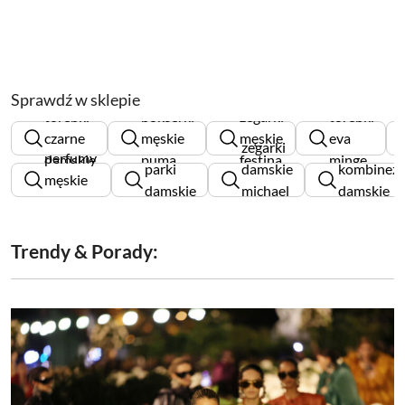
Sprawdź w sklepie
torebki
bokserki
zegarki
torebki
czarne
męskie
męskie
eva
zegarki
perfumy
damskie
puma
festina
minge
parki
damskie
kombinez
męskie
damskie
michael
damskie
burberry
kors
Trendy & Porady: