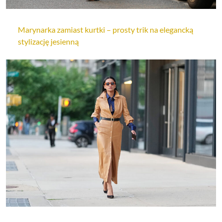
Marynarka zamiast kurtki – prosty trik na elegancką
stylizację jesienną