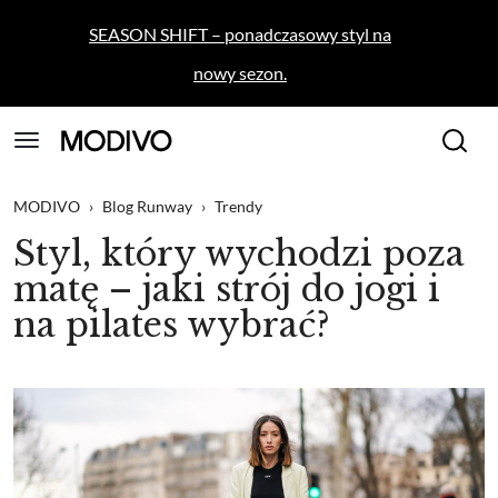
SEASON SHIFT – ponadczasowy styl na
nowy sezon.
MODIVO
›
Blog Runway
›
Trendy
Styl, który wychodzi poza
matę – jaki strój do jogi i
na pilates wybrać?