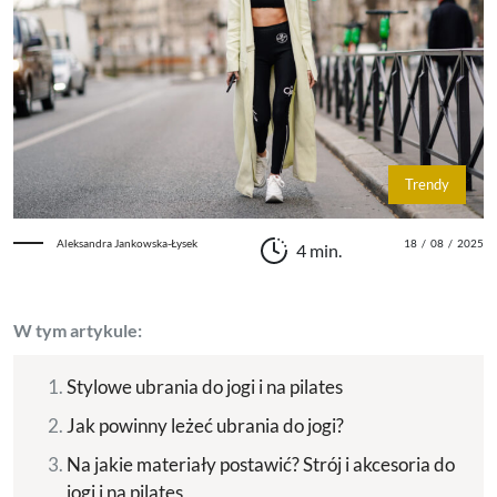
Trendy
Aleksandra Jankowska-Łysek
18
/
08
/
2025
4 min.
W tym artykule:
Stylowe ubrania do jogi i na pilates
Jak powinny leżeć ubrania do jogi?
Na jakie materiały postawić? Strój i akcesoria do
jogi i na pilates