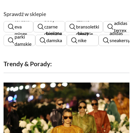
Sprawdź w sklepie
torebki
body
czarne
adidas
eva
czarne
bransoletki
terrex
bielizna
bluzy
adidas
minge
damskie
damskie
parki
damska
nike
sneakersy
damskie
triumph
damskie
męskie
Trendy & Porady: