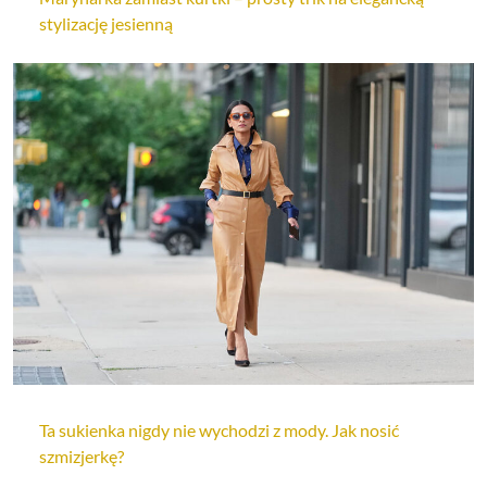
stylizację jesienną
Ta sukienka nigdy nie wychodzi z mody. Jak nosić
szmizjerkę?