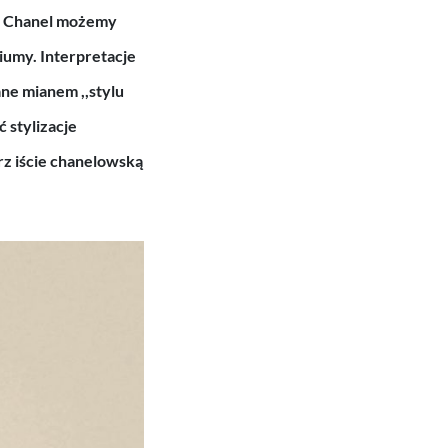
o Chanel możemy
iumy. Interpretacje
ne mianem ,,stylu
 stylizacje
rz iście chanelowską