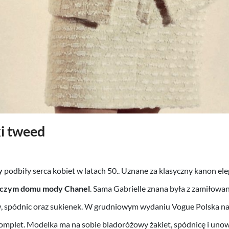
i tweed
y
podbiły serca kobiet w latach 50.. Uznane za klasyczny kanon eleg
czym domu mody Chanel
. Sama Gabrielle znana była z zamiłow
, spódnic oraz sukienek. W grudniowym wydaniu Vogue Polska nas
omplet. Modelka ma na sobie bladoróżowy żakiet, spódnicę i unow