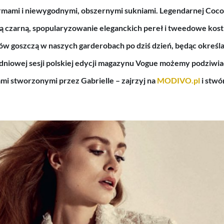
mami i niewygodnymi, obszernymi sukniami.
Legendarnej Coc
 czarną, spopularyzowanie eleganckich pereł i tweedowe kost
tów goszczą w naszych garderobach po dziś dzień, będąc określa
dniowej sesji polskiej edycji magazynu Vogue możemy podziwiać
mi stworzonymi przez Gabrielle – zajrzyj na
MODIVO.pl
i stwó