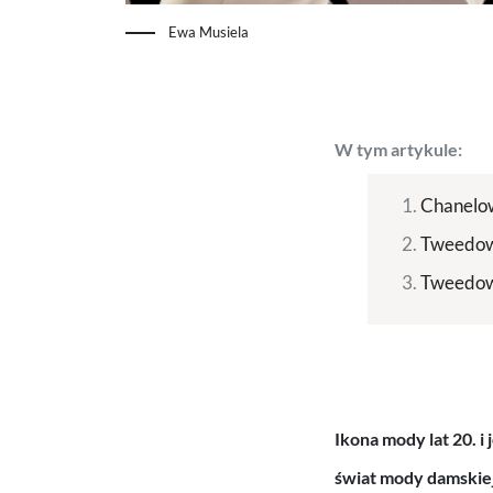
Ewa Musiela
W tym artykule:
Chanelo
Tweedow
Tweedow
Ikona mody lat 20. 
świat mody damskiej