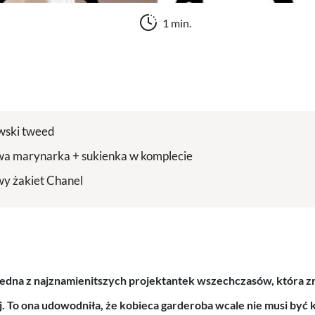
1 min.
wski tweed
a marynarka + sukienka w komplecie
y żakiet Chanel
i jedna z najznamienitszych projektantek wszechczasów, która 
. To ona udowodniła, że kobieca garderoba wcale nie musi być k