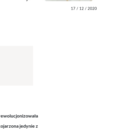
17
/
12
/
2020
zrewolucjonizowała
ojarzona jedynie z