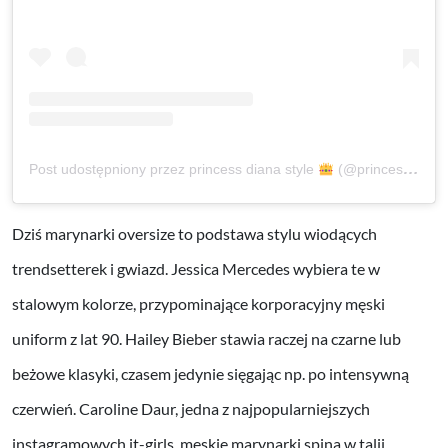
Post udostępniony przez princess diana style
(@princessdianastyle)
Dziś marynarki oversize to podstawa stylu wiodących
trendsetterek i gwiazd. Jessica Mercedes wybiera te w
stalowym kolorze, przypominające korporacyjny męski
uniform z lat 90. Hailey Bieber stawia raczej na czarne lub
beżowe klasyki, czasem jedynie sięgając np. po intensywną
czerwień. Caroline Daur, jedna z najpopularniejszych
instagramowych it-girls, męskie marynarki spina w talii