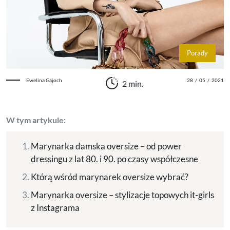
Porady
Ewelina Gajoch
28
/
05
/
2021
2 min.
W tym artykule:
Marynarka damska oversize – od power
dressingu z lat 80. i 90. po czasy współczesne
Którą wśród marynarek oversize wybrać?
Marynarka oversize – stylizacje topowych it-girls
z Instagrama