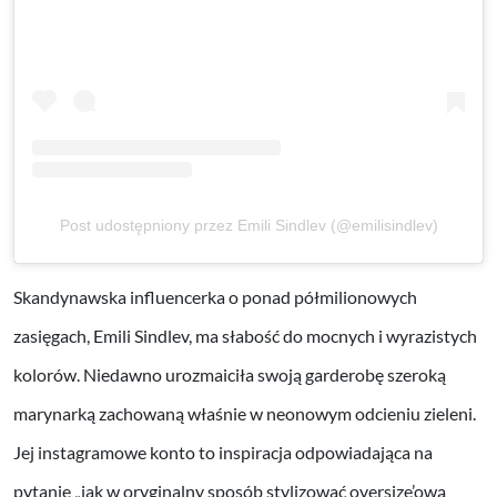
Post udostępniony przez Emili Sindlev (@emilisindlev)
Skandynawska influencerka o ponad półmilionowych
zasięgach, Emili Sindlev, ma słabość do mocnych i wyrazistych
kolorów. Niedawno urozmaiciła swoją garderobę szeroką
marynarką zachowaną właśnie w neonowym odcieniu zieleni.
Jej instagramowe konto to inspiracja odpowiadająca na
pytanie „jak w oryginalny sposób stylizować oversize’ową