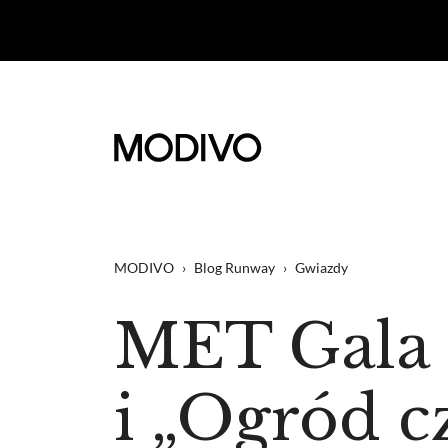
MODIVO
›
Blog Runway
›
Gwiazdy
MET Gala 
i „Ogród c