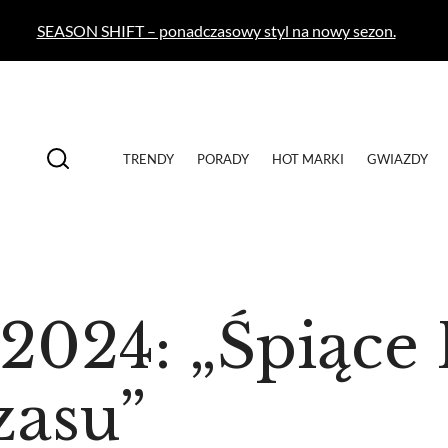
SEASON SHIFT – ponadczasowy styl na nowy sezon.
TRENDY
PORADY
HOT MARKI
GWIAZDY
2024: „Śpiące
zasu”