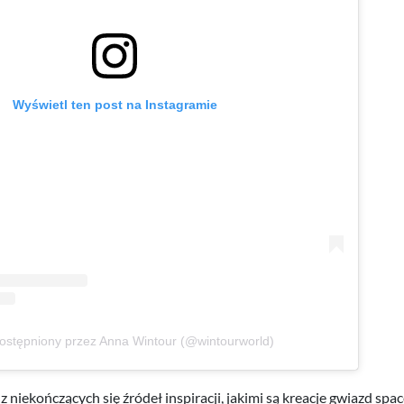
Wyświetl ten post na Instagramie
ostępniony przez Anna Wintour (@wintourworld)
niekończących się źródeł inspiracji, jakimi są kreacje gwiazd spa