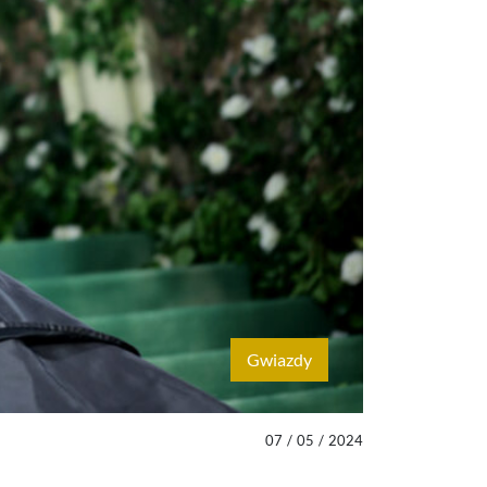
Gwiazdy
07
/
05
/
2024