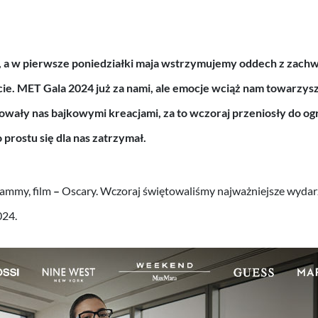
 a w pierwsze poniedziałki maja wstrzymujemy oddech z zachw
e. MET Gala 2024 już za nami, ale emocje wciąż nam towarzys
wały nas bajkowymi kreacjami, za to wczoraj przeniosły do o
o prostu się dla nas zatrzymał.
ammy, film
–
Oscary. Wczoraj świętowaliśmy najważniejsze wydarz
024.