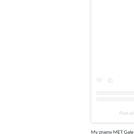
Post ud
My znamy MET Galę z 