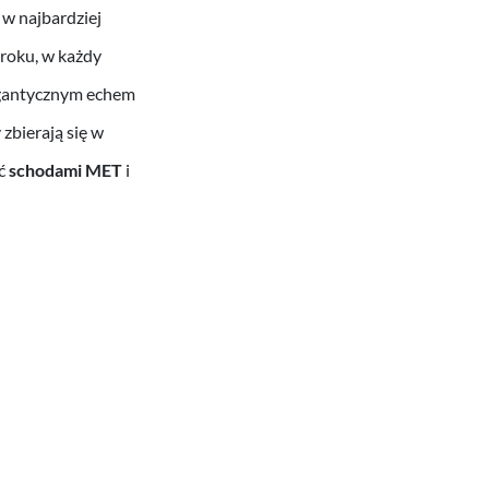
w najbardziej
 roku, w każdy
igantycznym echem
zbierają się w
ść
schodami MET
i