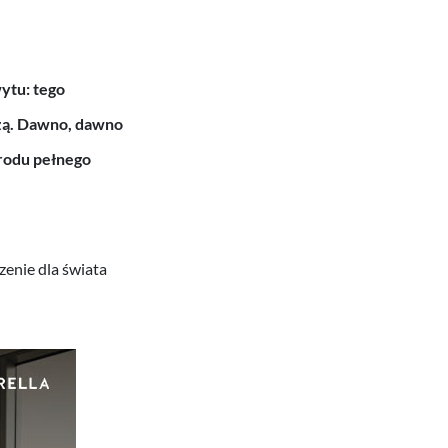
ytu: tego
zą. Dawno, dawno
grodu pełnego
enie dla świata