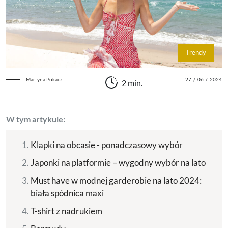
Trendy
Martyna Pukacz
27
/
06
/
2024
2 min.
W tym artykule:
Klapki na obcasie - ponadczasowy wybór
Japonki na platformie – wygodny wybór na lato
Must have w modnej garderobie na lato 2024:
biała spódnica maxi
T-shirt z nadrukiem