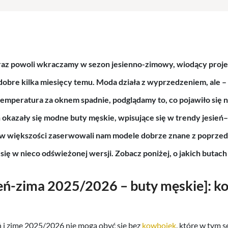
az powoli wkraczamy w sezon jesienno-zimowy, wiodący projek
dobre kilka miesięcy temu. Moda działa z wyprzedzeniem, ale –
 temperatura za oknem spadnie, podglądamy to, co pojawiło się 
 okazały się
modne buty męskie
, wpisujące się w trendy
jesień
 w większości zaserwowali nam modele dobrze znane z poprze
 się w nieco odświeżonej wersji. Zobacz poniżej, o jakich butac
ień-zima 2025/2026 – buty męskie]: k
ń i zimę 2025/2026 nie mogą obyć się bez
kowbojek
, które w tym 