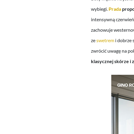
wybiegi.
Prada
propo
intensywną czerwień,
zachowuje westernowy
ze
swetrem
i dobrze 
zwrócić uwagę na po
klasycznej skórze i 