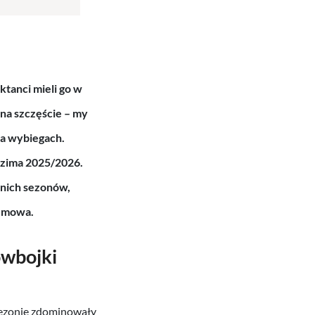
tanci mieli go w
 na szczęście – my
na wybiegach.
–zima 2025/2026
.
dnich sezonów,
h mowa.
owbojki
sezonie zdominowały