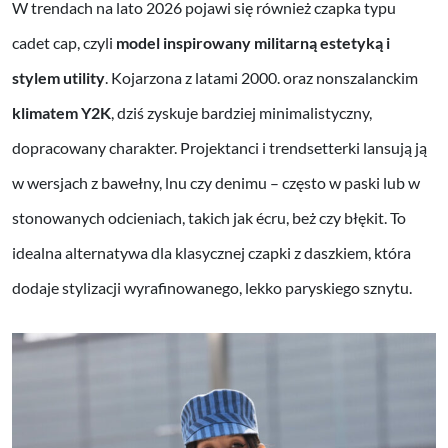
W trendach na lato 2026 pojawi się również czapka typu
cadet cap, czyli
model inspirowany militarną estetyką i
stylem utility
. Kojarzona z latami 2000. oraz nonszalanckim
klimatem Y2K
, dziś zyskuje bardziej minimalistyczny,
dopracowany charakter. Projektanci i trendsetterki lansują ją
w wersjach z bawełny, lnu czy denimu – często w paski lub w
stonowanych odcieniach, takich jak écru, beż czy błękit. To
idealna alternatywa dla klasycznej czapki z daszkiem, która
dodaje stylizacji wyrafinowanego, lekko paryskiego sznytu.