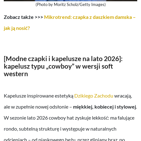
(Photo by Moritz Scholz/Getty Images)
Zobacz także >>>
Mikrotrend: czapka z daszkiem damska –
jak ją nosić?
[Modne czapki i kapelusze na lato 2026]:
kapelusz typu „cowboy” w wersji soft
western
Kapelusze inspirowane estetyką
Dzikiego Zachodu
wracają,
ale w zupełnie nowej odsłonie –
miękkiej, kobiecej i stylowej
.
W sezonie lato 2026 cowboy hat zyskuje lekkość: ma falujące
rondo, subtelną strukturę i występuje w naturalnych
odcieniach – od piaskowego beżu, przez gliniany brąz, po