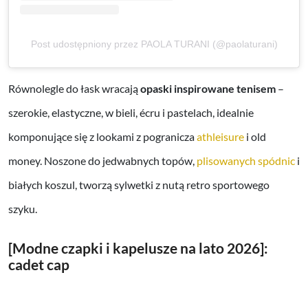
Post udostępniony przez PAOLA TURANI (@paolaturani)
Równolegle do łask wracają
opaski inspirowane tenisem
–
szerokie, elastyczne, w bieli, écru i pastelach, idealnie
komponujące się z lookami z pogranicza
athleisure
i old
money. Noszone do jedwabnych topów,
plisowanych spódnic
i
białych koszul, tworzą sylwetki z nutą retro sportowego
szyku.
[Modne czapki i kapelusze na lato 2026]:
cadet cap