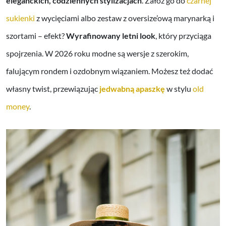
eleganckich, codziennych stylizacjach
. Załóż go do
czarnej
sukienki
z wycięciami albo zestaw z oversize’ową marynarką i
szortami – efekt?
Wyrafinowany letni look
, który przyciąga
spojrzenia. W 2026 roku modne są wersje z szerokim,
falującym rondem i ozdobnym wiązaniem. Możesz też dodać
własny twist, przewiązując
jedwabną apaszkę
w stylu
old
money
.