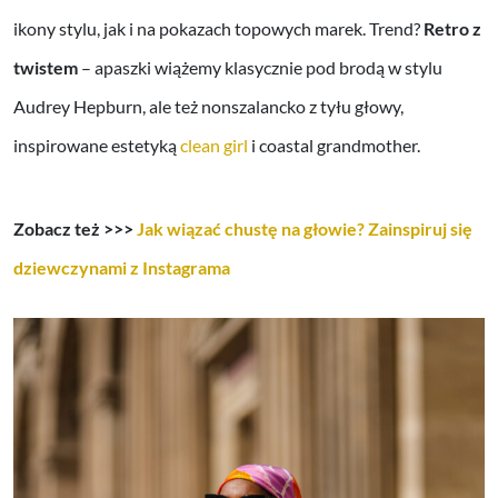
ikony stylu, jak i na pokazach topowych marek. Trend?
Retro z
twistem
– apaszki wiążemy klasycznie pod brodą w stylu
Audrey Hepburn, ale też nonszalancko z tyłu głowy,
inspirowane estetyką
clean girl
i coastal grandmother.
Zobacz też >>>
Jak wiązać chustę na głowie? Zainspiruj się
dziewczynami z Instagrama