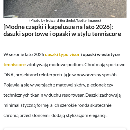
(Photo by Edward Berthelot/Getty Images)
[Modne czapki i kapelusze na lato 2026]:
daszki sportowe i opaski w stylu tenniscore
W sezonie lato 2026
daszki typu visor
i opaski w estetyce
tenniscore
zdobywają modowe podium. Choć mają sportowe
DNA, projektanci reinterpretują je w nowoczesny sposób.
Pojawiają się w wersjach z matowej skóry, plecionek czy
technicznych tkanin w duchu resortwear. Daszki zachowują
minimalistyczną formę, a ich szerokie ronda skutecznie
chronią przed słońcem i dodają stylizacjom elegancji.