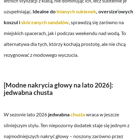
letnich stylizacji z klasą, nie dominując ich, lecz subtelnie je
uzupełniając.
Idealne do
lnianych sukienek
, oversize’owych
koszul i
skórzanych sandałów
, sprawdzą się zarówno na
miejskich spacerach, jak i podczas weekendu nad wodą. To
alternatywa dla tych, którzy kochają prostotę, ale nie chcą
rezygnować z modowego wyczucia.
[Modne nakrycia głowy na lato 2026]:
jedwabna chusta
W sezonie lato 2026
jedwabna
chusta
wraca w jeszcze
silniejszym stylu. Ten niepozorny dodatek staje się jednym z
najmodniejszych nakryć głowy – noszony zarówno przez