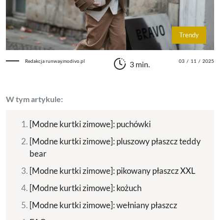
Trendy
Redakcja runway.modivo.pl
03
/
11
/
2025
3 min.
W tym artykule:
[Modne kurtki zimowe]: puchówki
[Modne kurtki zimowe]: pluszowy płaszcz teddy
bear
[Modne kurtki zimowe]: pikowany płaszcz XXL
[Modne kurtki zimowe]: kożuch
[Modne kurtki zimowe]: wełniany płaszcz