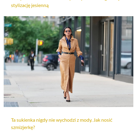
stylizację jesienną
Ta sukienka nigdy nie wychodzi z mody. Jak nosić
szmizjerkę?