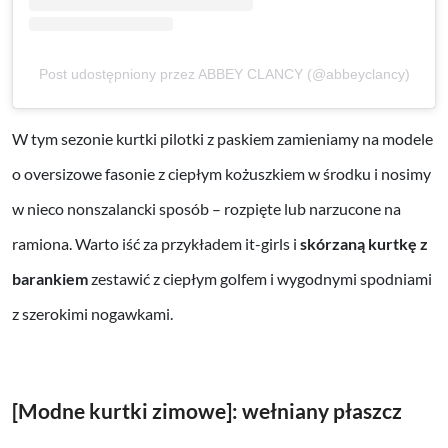
Post udostępniony przez ABBEY CLANCY (@abbeyclancy)
W tym sezonie kurtki pilotki z paskiem zamieniamy na modele
o oversizowe fasonie z ciepłym kożuszkiem w środku i nosimy
w nieco nonszalancki sposób – rozpięte lub narzucone na
ramiona. Warto iść za przykładem it-girls i
skórzaną kurtkę z
barankiem
zestawić z ciepłym golfem i wygodnymi spodniami
z szerokimi nogawkami.
[Modne kurtki zimowe]: wełniany płaszcz