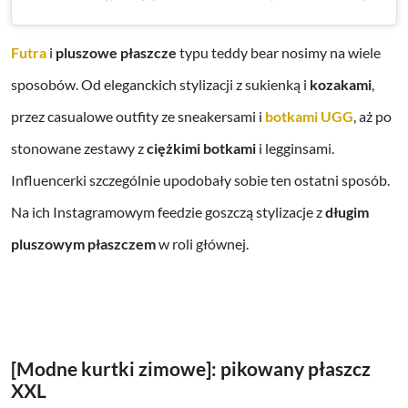
Futra
i
pluszowe płaszcze
typu teddy bear nosimy na wiele
sposobów. Od eleganckich stylizacji z sukienką i
kozakami
,
przez casualowe outfity ze sneakersami i
botkami UGG
, aż po
stonowane zestawy z
ciężkimi botkami
i legginsami.
Influencerki szczególnie upodobały sobie ten ostatni sposób.
Na ich Instagramowym feedzie goszczą stylizacje z
długim
pluszowym płaszczem
w roli głównej.
[Modne kurtki zimowe]: pikowany płaszcz
XXL