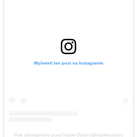
Wyświetl ten post na Instagramie
Post udostępniony przez Nazife Özcan (@nazifeeozcan)