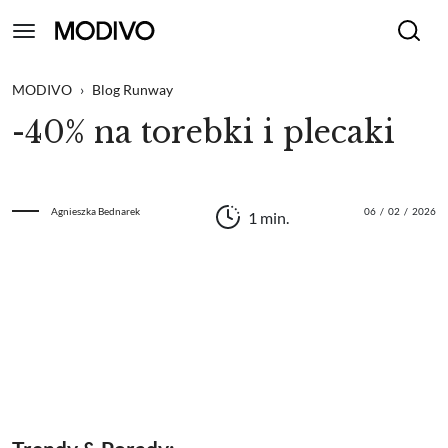
MODIVO
›
Blog Runway
-40% na torebki i plecaki
Agnieszka Bednarek
06
/
02
/
2026
1 min.