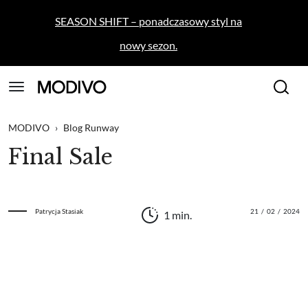
SEASON SHIFT – ponadczasowy styl na
nowy sezon.
MODIVO
›
Blog Runway
Final Sale
Patrycja Stasiak
21
/
02
/
2024
1 min.