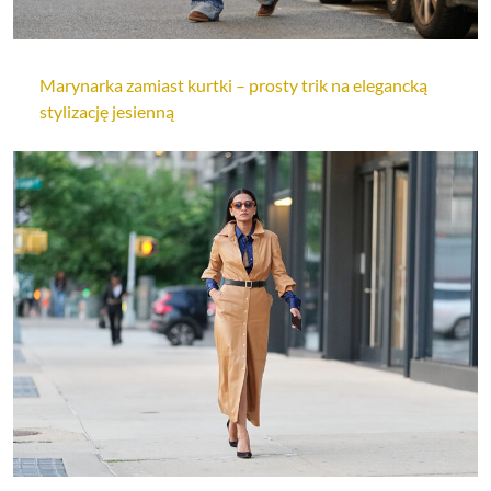
Marynarka zamiast kurtki – prosty trik na elegancką
stylizację jesienną