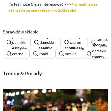
To też może Cię zainteresować >>>
Najmodniejsze
stylizacje ze sneakersami w 2026 roku
Sprawdź w sklepie
bielizna
jeansy
śniegowce
jeansy
termoak
damskie
damskie
czarne
spodnie
męska
dresy
spodnie
spodnie
wrangler
ugg
damskie
damskie
brubeck
czarne
khaki
męskie
tommy
damskie
męskie
wrangler
hilfiger
Trendy & Porady: