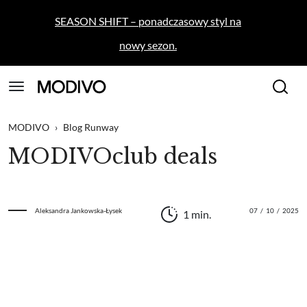
SEASON SHIFT – ponadczasowy styl na
nowy sezon.
MODIVO
›
Blog Runway
MODIVOclub deals
Aleksandra Jankowska-Łysek
07
/
10
/
2025
1 min.