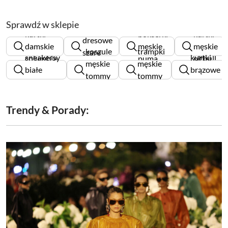
Sprawdź w sklepie
spodnie
kurtki
bokserki
kurtki
dresowe
damskie
męskie
męskie
koszule
trampki
szare
sneakersy
kurtki
columbia
puma
pitbull
męskie
męskie
męskie
białe
brązowe
tommy
tommy
damskie
damskie
hilfiger
hilfiger
Trendy & Porady: