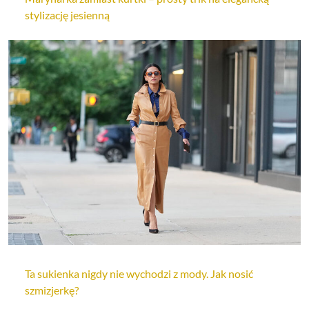
stylizację jesienną
Ta sukienka nigdy nie wychodzi z mody. Jak nosić
szmizjerkę?