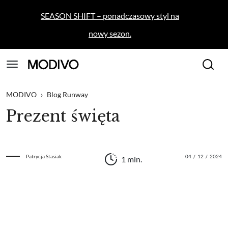
SEASON SHIFT – ponadczasowy styl na
nowy sezon.
MODIVO
›
Blog Runway
Prezent święta
Patrycja Stasiak
04
/
12
/
2024
1 min.