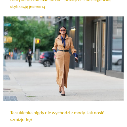
stylizację jesienną
Ta sukienka nigdy nie wychodzi z mody. Jak nosić
szmizjerkę?