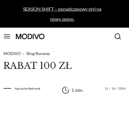
SEASON SHIFT – ponadczasowy styl na
nowy sezon.
MODIVO
›
Blog Runway
RABAT 100 ZŁ
Agnieszka Bednarek
31
/
10
/
2024
1 min.