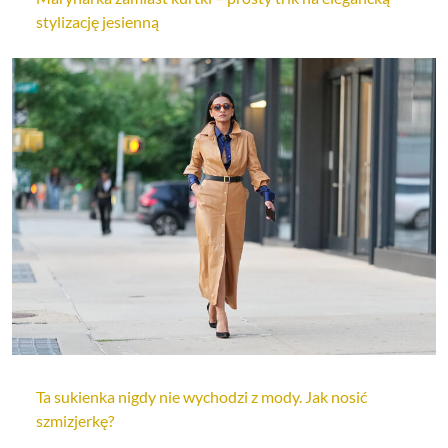
stylizację jesienną
Ta sukienka nigdy nie wychodzi z mody. Jak nosić
szmizjerkę?