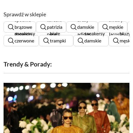
Sprawdź w sklepie
spodnie
torebki
dresy
swetry
brązowe
patrizia
damskie
męskie
sneakersy
białe
sneakersy
bluzy
damskie
pepe
adidas
lacoste
czerwone
trampki
damskie
męski
damskie
chłopięce
lasocki
guess
Trendy & Porady: