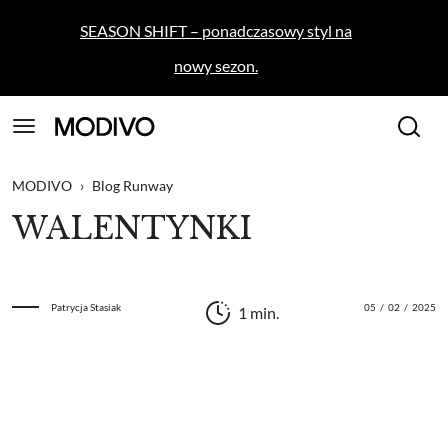
SEASON SHIFT – ponadczasowy styl na
nowy sezon.
MODIVO
›
Blog Runway
WALENTYNKI
Patrycja Stasiak
05
/
02
/
2025
1 min.