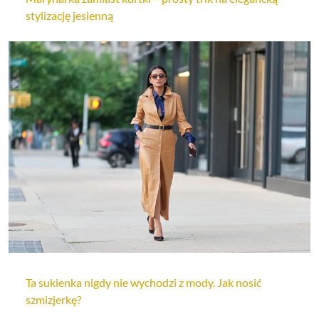
stylizację jesienną
Ta sukienka nigdy nie wychodzi z mody. Jak nosić
szmizjerkę?