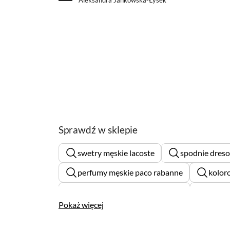
Sprawdź w sklepie
swetry męskie lacoste
spodnie dreso
perfumy męskie paco rabanne
kolor
koszule męskie tommy hilfiger
4f bl
Pokaż więcej
czerwone kurtki damskie
kolorowe k