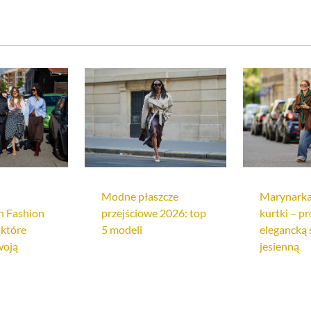
sneakersy różowe damskie
torebki eva minge
perfu
ęskie big star
kurtki beżowe damskie
body guess
max
kurtki damskie tommy hilfiger
trampki damskie 
Modne płaszcze
Marynarka
 Fashion
przejściowe 2026: top
kurtki – pr
 które
5 modeli
elegancką s
woją
jesienną