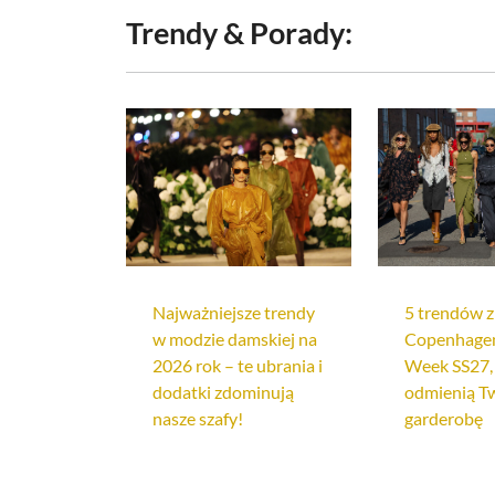
kurtki zimowe męskie tommy hilfiger
Trendy & Porady:
śniegowce czarne damskie
spodnie m
jeansy damskie calvin klein
nike air 
Najważniejsze trendy
5 trendów z
w modzie damskiej na
Copenhagen
2026 rok – te ubrania i
Week SS27,
dodatki zdominują
odmienią T
nasze szafy!
garderobę