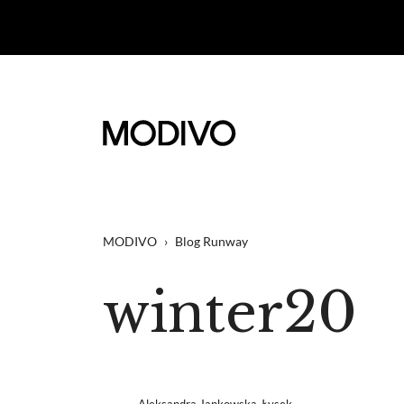
MODIVO
›
Blog Runway
winter20
Aleksandra Jankowska-Łysek