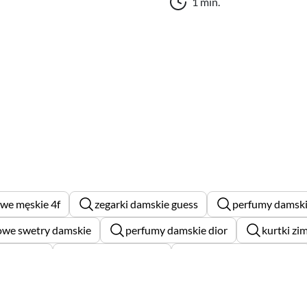
1 min.
we męskie 4f
zegarki damskie guess
perfumy damskie
owe swetry damskie
perfumy damskie dior
kurtki zi
uzy męskie
spodnie męskie 4f
spodnie męskie adidas
oszule damskie
bluzy damskie adidas
bluzy męskie l