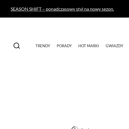
SEASON SHIFT – ponadczasowy styl na nowy sezon.
TRENDY
PORADY
HOT MARKI
GWIAZDY