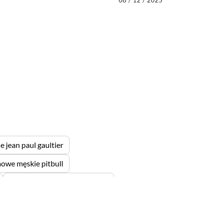
 jean paul gaultier
mowe męskie pitbull
sneakersy damskie lasocki
acoste