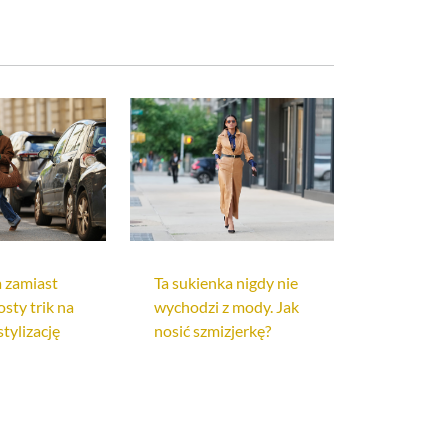
my calvin klein męskie
perfumy damskie hermes
mustang
 zamiast
Ta sukienka nigdy nie
osty trik na
wychodzi z mody. Jak
tylizację
nosić szmizjerkę?