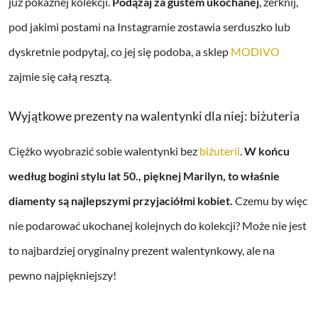
już pokaźnej kolekcji.
Podążaj za gustem ukochanej
, zerknij,
pod jakimi postami na Instagramie zostawia serduszko lub
dyskretnie podpytaj, co jej się podoba, a sklep
MODIVO
zajmie się całą resztą.
Wyjątkowe prezenty na walentynki dla niej: biżuteria
Ciężko wyobrazić sobie walentynki bez
biżuterii
.
W końcu
według bogini stylu lat 50., pięknej Marilyn, to właśnie
diamenty są najlepszymi przyjaciółmi kobiet.
Czemu by więc
nie podarować ukochanej kolejnych do kolekcji? Może nie jest
to najbardziej oryginalny prezent walentynkowy, ale na
pewno najpiękniejszy!