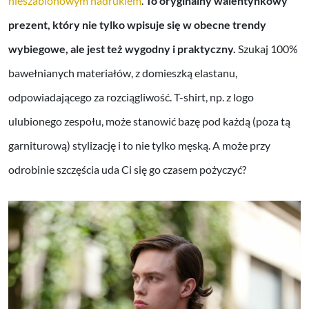
nieszablonowym nadrukiem
.
To oryginalny walentynkowy
prezent, który nie tylko wpisuje się w obecne trendy
wybiegowe, ale jest też wygodny i praktyczny.
Szukaj 100%
bawełnianych materiałów, z domieszką elastanu,
odpowiadającego za rozciągliwość. T-shirt, np. z logo
ulubionego zespołu, może stanowić bazę pod każdą (poza tą
garniturową) stylizację i to nie tylko męską. A może przy
odrobinie szczęścia uda Ci się go czasem pożyczyć?