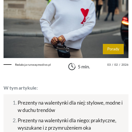
Porady
Redakcja runway.modivo.pl
03
/
02
/
2026
5 min.
W tym artykule:
Prezenty na walentynki dla niej: stylowe, modne i
w duchu trendów
Prezenty na walentynki dla niego: praktyczne,
wyszukane i z przymrużeniem oka