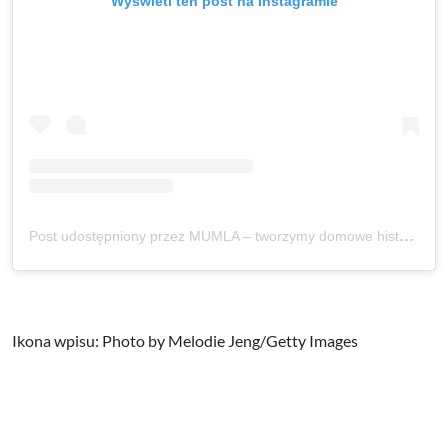
Wyświetl ten post na Instagramie
Post udostępniony przez MUMLA – tworzymy domowe historie (@mumla_official)
Ikona wpisu: Photo by Melodie Jeng/Getty Images