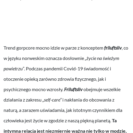
Trend gorpcore mocno idzie w parze z konceptem
friluftsliv
, co
w języku norweskim oznacza dosłownie
„życie na świeżym
powietrzu”
. Podczas pandemii Covid-19 świadomość i
otoczenie opieką zarówno zdrowia fizycznego, jak i
psychicznego mocno wzrosły.
Friluftsliv
obejmuje wszelkie
działania z zakresu
„self-care”
i nakłania do obcowania z
naturą, a zarazem uświadamia, jak istotnym czynnikiem dla
człowieka jest życie w zgodzie z naszą piękną planetą.
Ta
intymna relacja jest niezmiernie ważna nie tylko w modzie,