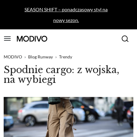
SEASON SHIFT – ponadczasowy styl na
nowy sezon.
MODIVO
›
Blog Runway
›
Trendy
Spodnie cargo: z wojska,
na wybiegi