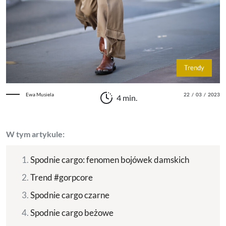
Trendy
Ewa Musiela
22
/
03
/
2023
4 min.
W tym artykule:
Spodnie cargo: fenomen bojówek damskich
Trend #gorpcore
Spodnie cargo czarne
Spodnie cargo beżowe