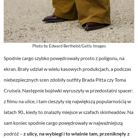
Photo by Edward Berthelot/Getty Images
Spodnie cargo szybko powędrowały prosto z poligonu, na
ekran. Brały udział w wielu kasowych produkcjach, a podczas
niebezpiecznych scen zdobiły outfity Brada Pitta czy Toma
Cruise’a. Następnie bojówki wyruszyły w przedostatni spacer:
z filmu na ulice, i tam cieszyły się największą popularnością w
latach 90., kiedy to znalazły miejsce w szafach skinheadów. Na
sam koniec spodnie cargo powędrowały w najważniejszą
podróż –
z ulicy, na wybiegi i to właśnie tam, przeniknęły z