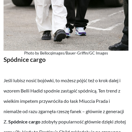
Photo by Bellocqimages/Bauer-Griffin/GC Images
Spódnice cargo
Jeśli lubisz nosić bojówki, to możesz pójść też o krok dalej i
wzorem Belli Hadid spodnie zastąpić spódnicą. Ten trend z
wielkim impetem przywróciła do łask Miuccia Prada i
niemalże od razu zgarnęła rzeszę fanek – głównie z generacji
Z.
Spódnice cargo
zdobyły popularność głównie dzięki złotej
erze y2k, kiedy to Destiny’s Child zakładały je na czerwone