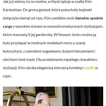
Jak już wiemy, to co modne, w błysk ląduje w szafie Kim
Kardashian. Do grona gwiazd, które pokochały bojówki
dołączyła niemal od razu. Kim uwielbia nosić
damskie spodnie
cargo
z wysokim stanem w monochromatycznych stylizacjach,
które stanowią ¾ jej garderoby. W Nowym Jorku można ją
było przyłapać w modnych modelach moro o szarej
kolorystyce, z szerokimi nogawkami, dużymi kieszeniami i
obcisłym tank topie. Dla przełamania męskiego charakteru
stylizacji, Kim ubrała elegancką skórzaną torebkę i
szpilki
w
szpic.