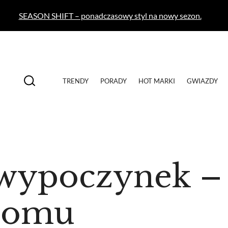
SEASON SHIFT – ponadczasowy styl na nowy sezon.
TRENDY
PORADY
HOT MARKI
GWIAZDY
wypoczynek –
domu