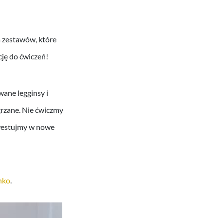
a zestawów, które
ję do ćwiczeń!
ane legginsy i
zgrzane. Nie ćwiczmy
nwestujmy w nowe
nko
.