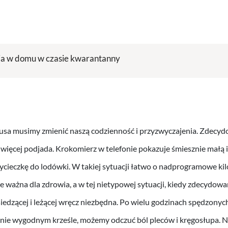
a w domu w czasie kwarantanny
usa musimy zmienić naszą codzienność i przyzwyczajenia. Zdecydo
s więcej podjada. Krokomierz w telefonie pokazuje śmiesznie małą 
ycieczkę do lodówki. W takiej sytuacji łatwo o nadprogramowe k
ie ważna dla zdrowia, a w tej nietypowej sytuacji, kiedy zdecydowa
iedzącej i leżącej wręcz niezbędna. Po wielu godzinach spędzon
znie wygodnym krześle, możemy odczuć ból pleców i kręgosłupa. 