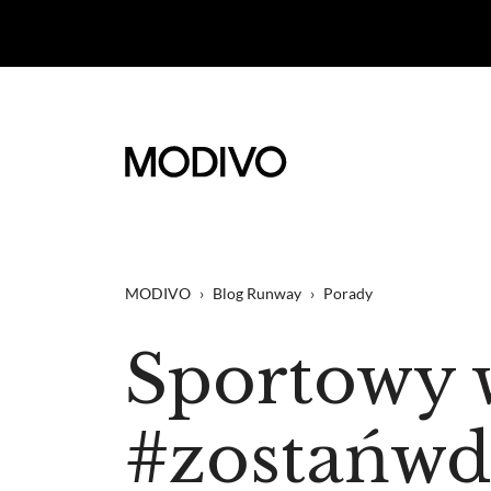
MODIVO
›
Blog Runway
›
Porady
Sportowy 
#zostańw