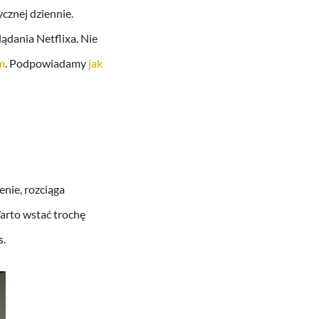
cznej dziennie.
ądania Netflixa. Nie
m
. Podpowiadamy
jak
enie, rozciąga
Warto wstać trochę
s.