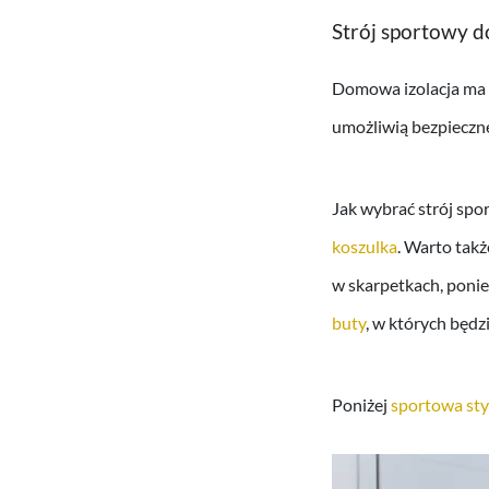
Strój sportowy d
Domowa izolacja ma s
umożliwią bezpieczn
Jak wybrać strój spo
koszulka
. Warto takż
w skarpetkach, ponie
buty
, w których będ
Poniżej
sportowa sty
Odtwarzacz