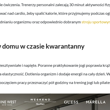
e ćwiczenia. Trenerzy personalni zalecają 30 minut aktywności fizy
ać nad cardio, żeby spalić kalorie, które przyjmujemy podczas ogl
dnianiu organizmu oraz odpowiednio dobranym
stroju sportowy
w domu w czasie kwarantanny
 zesztywniałe i napięte. Poranne praktykowanie jogi poprawia krąż
 elastyczność. Dotlenia organizm i dodaje energii na cały dzień. 
poczęciem pracy przeznaczyć pół godziny na trening jogi lub pilate