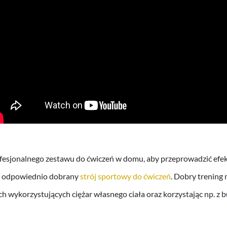
fesjonalnego zestawu do ćwiczeń w domu, aby przeprowadzić efek
z odpowiednio dobrany
strój sportowy do ćwiczeń
. Dobry trenin
ch wykorzystujących ciężar własnego ciała oraz korzystając np. z 