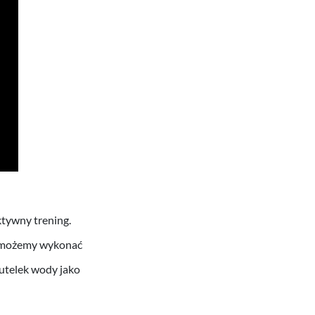
tywny trening.
g możemy wykonać
butelek wody jako