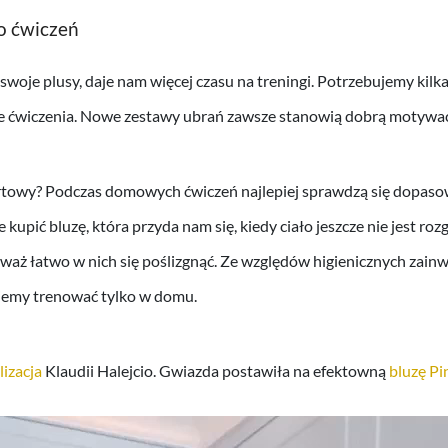
o ćwiczeń
woje plusy, daje nam więcej czasu na treningi. Potrzebujemy kilk
e ćwiczenia. Nowe zestawy ubrań zawsze stanowią dobrą motywac
rtowy? Podczas domowych ćwiczeń najlepiej sprawdzą się dopasow
e kupić bluzę, która przyda nam się, kiedy ciało jeszcze nie jest ro
waż łatwo w nich się poślizgnąć. Ze względów higienicznych zai
ziemy trenować tylko w domu.
lizacja
Klaudii Halejcio. Gwiazda postawiła na efektowną
bluzę Pi