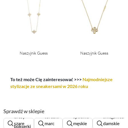
Naszyjnik Guess
Naszyjnik Guess
To też może Cię zainteresować >>>
Najmodniejsze
stylizacje ze sneakersami w 2026 roku
Sprawdź w sklepie
dresy
torebki
spodnie
śniegowce
szare
marc
męskie
damskie
bokserki