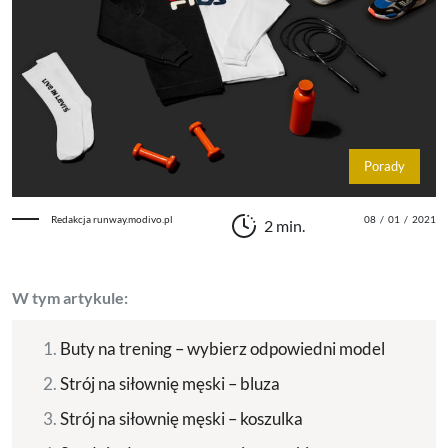
Porady
Redakcja runway.modivo.pl
08
/
01
/
2021
2 min.
W tym artykule:
Buty na trening – wybierz odpowiedni model
Strój na siłownię męski – bluza
Strój na siłownię męski – koszulka