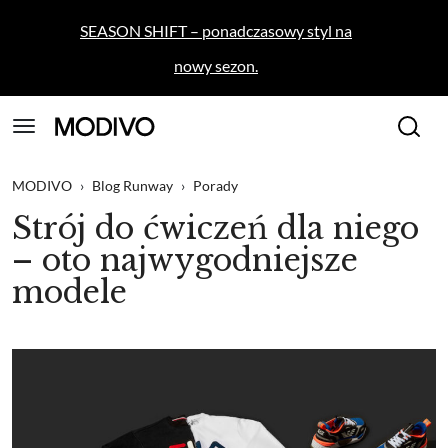
SEASON SHIFT – ponadczasowy styl na
nowy sezon.
MODIVO
›
Blog Runway
›
Porady
Strój do ćwiczeń dla niego
– oto najwygodniejsze
modele