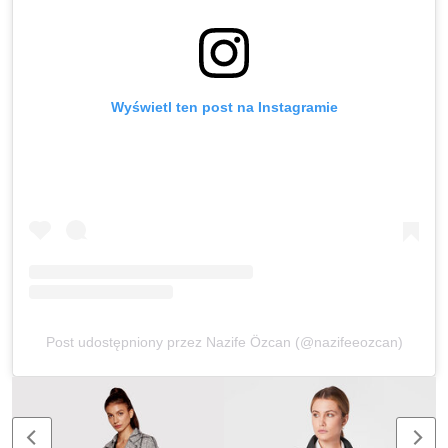
Wyświetl ten post na Instagramie
Post udostępniony przez Nazife Özcan (@nazifeeozcan)