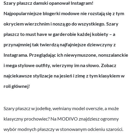
Szary płaszcz damski opanował Instagram!
Najpopularniejsze blogerki modowe nie rozstają się z tym
okryciem wierzchnim i noszą go do wszystkiego. Szary
płaszcz to must have w garderobie każdej kobiety – a
przynajmniej tak twierdzą najfajniejsze dziewczyny z
Instagrama. Przeglądając ich niewymuszone, nonszalanckie
i mega stylowe outfity, wierzymy im na słowo. Zobacz
najciekawsze stylizacje na jesień i zimę z tym klasykiem w
roli głównej
!
Szary płaszcz w jodełkę, wełniany model overszie, a może
klasyczny prochowiec? Na MODIVO znajdziesz ogromny
wybór modnych płaszczy w stonowanym odcieniu szarości.