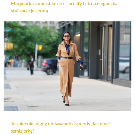
Marynarka zamiast kurtki – prosty trik na elegancką
stylizację jesienną
Ta sukienka nigdy nie wychodzi z mody. Jak nosić
szmizjerkę?