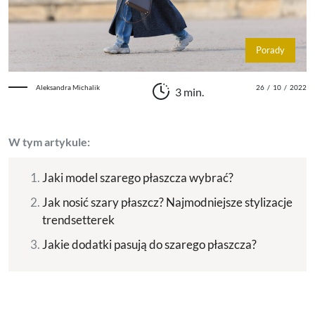
Porady
Aleksandra Michalik
26
/
10
/
2022
3 min.
W tym artykule:
Jaki model szarego płaszcza wybrać?
Jak nosić szary płaszcz? Najmodniejsze stylizacje
trendsetterek
Jakie dodatki pasują do szarego płaszcza?