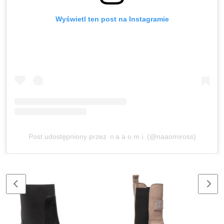
Wyświetl ten post na Instagramie
Post udostępniony przez ｎa a o m i. (@naaomiross)