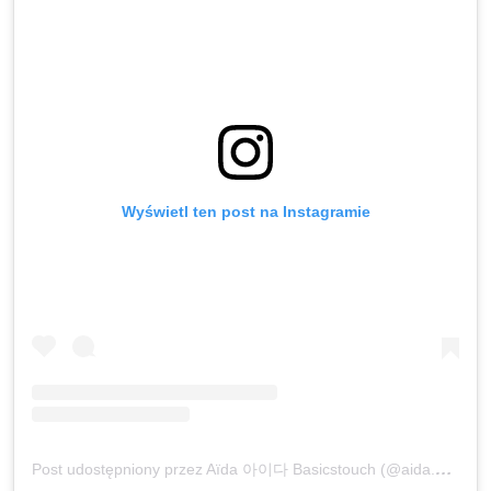
Wyświetl ten post na Instagramie
Post udostępniony przez Aïda 아이다 Basicstouch (@aida.bdji)