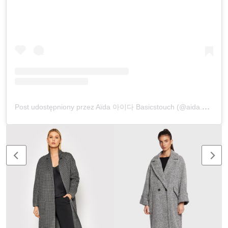
Post udostępniony przez Aïda 아이다 Basicstouch (@aida.bdji)