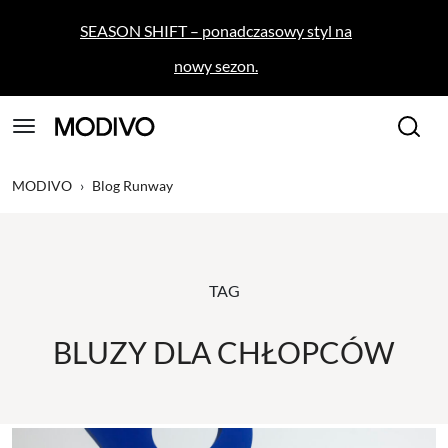
SEASON SHIFT – ponadczasowy styl na
nowy sezon.
MODIVO
›
Blog Runway
TAG
BLUZY DLA CHŁOPCÓW