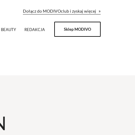
»
Dołącz do MODIVOclub i zyskaj więcej
Sklep MODIVO
BEAUTY
REDAKCJA
N