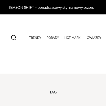
SEASON SHIFT – ponadczasowy styl na nowy sezon.
TRENDY
PORADY
HOT MARKI
GWIAZDY
TAG