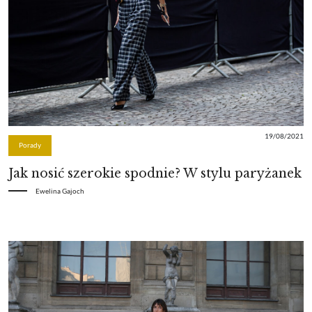
19/08/2021
Porady
Jak nosić szerokie spodnie? W stylu paryżanek
Ewelina Gajoch