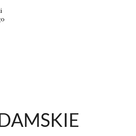
i
go
 DAMSKIE