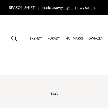
SEASON SHIFT – ponadczasowy styl na nowy sezon.
TRENDY
PORADY
HOT MARKI
GWIAZDY
TAG