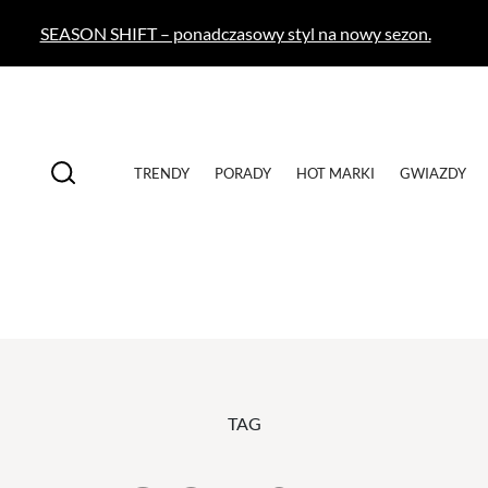
SEASON SHIFT – ponadczasowy styl na nowy sezon.
TRENDY
PORADY
HOT MARKI
GWIAZDY
TAG