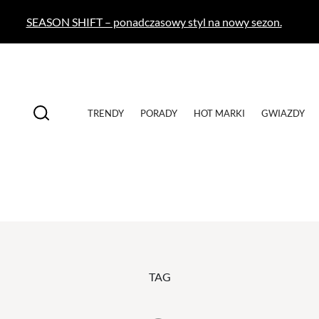
SEASON SHIFT – ponadczasowy styl na nowy sezon.
TRENDY
PORADY
HOT MARKI
GWIAZDY
TAG