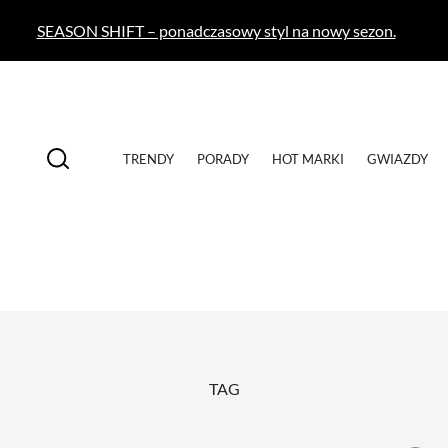
SEASON SHIFT – ponadczasowy styl na nowy sezon.
TRENDY
PORADY
HOT MARKI
GWIAZDY
TAG