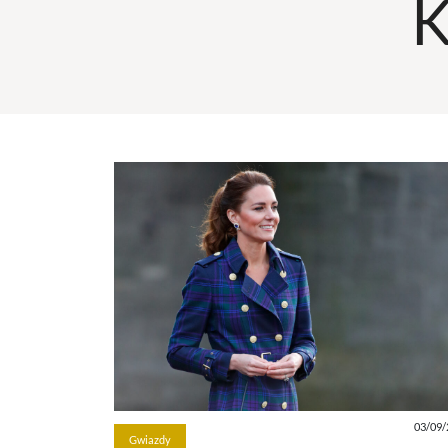
K
03/09/
Gwiazdy