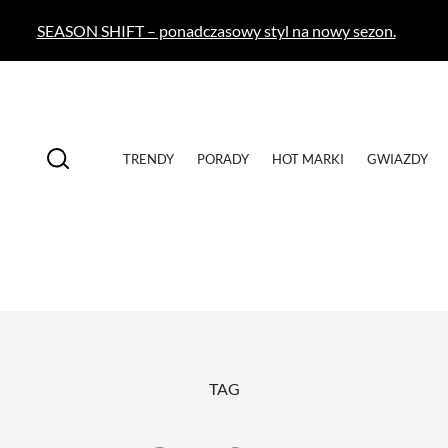
SEASON SHIFT – ponadczasowy styl na nowy sezon.
TRENDY
PORADY
HOT MARKI
GWIAZDY
TAG