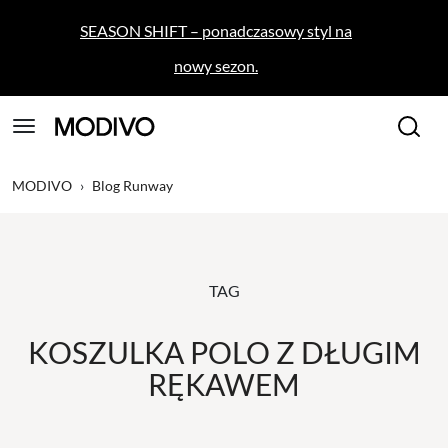
SEASON SHIFT – ponadczasowy styl na
nowy sezon.
MODIVO
›
Blog Runway
TAG
KOSZULKA POLO Z DŁUGIM
RĘKAWEM