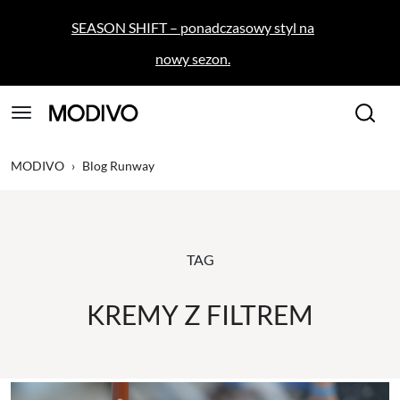
SEASON SHIFT – ponadczasowy styl na
nowy sezon.
MODIVO
›
Blog Runway
TAG
KREMY Z FILTREM