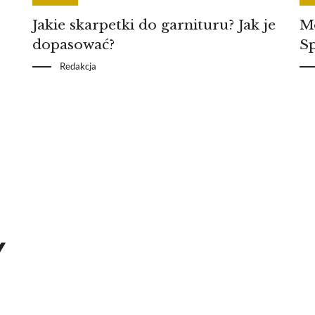
Jakie skarpetki do garnituru? Jak je
Mo
dopasować?
S
Redakcja
Y