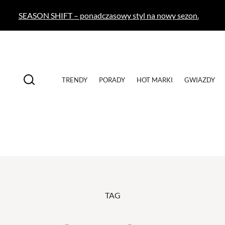
SEASON SHIFT – ponadczasowy styl na nowy sezon.
TRENDY
PORADY
HOT MARKI
GWIAZDY
TAG