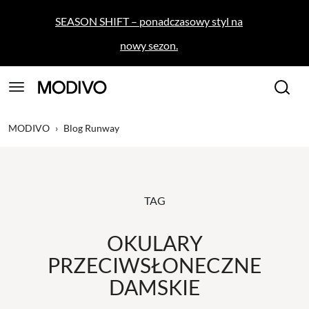
SEASON SHIFT – ponadczasowy styl na
nowy sezon.
MODIVO
›
Blog Runway
TAG
OKULARY
PRZECIWSŁONECZNE
DAMSKIE