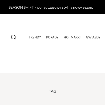
SEASON SHIFT – ponadczasowy styl na nowy sezon.
TRENDY
PORADY
HOT MARKI
GWIAZDY
TAG