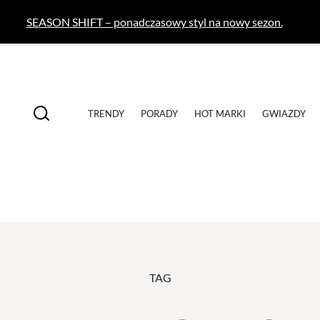
SEASON SHIFT – ponadczasowy styl na nowy sezon.
TRENDY
PORADY
HOT MARKI
GWIAZDY
TAG