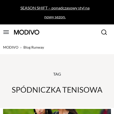
SEASON SHIFT – ponadczasowy styl na
nowy sezon.
MODIVO
›
Blog Runway
TAG
SPÓDNICZKA TENISOWA