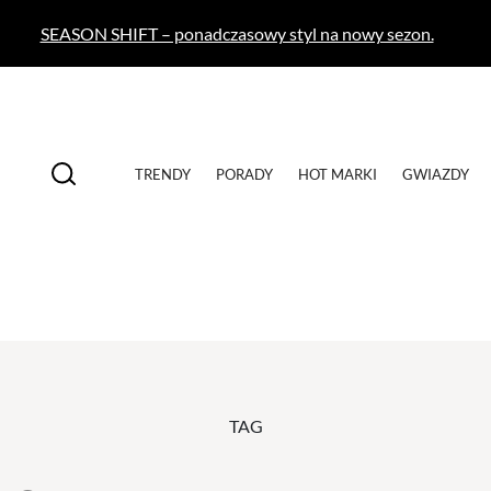
SEASON SHIFT – ponadczasowy styl na nowy sezon.
TRENDY
PORADY
HOT MARKI
GWIAZDY
TAG