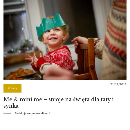
21/12/2019
Porady
Me & mini me – stroje na święta dla taty i
synka
Redakcja runway.modivo.pl