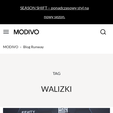
SEASON SHIFT – ponadczasowy styl na
nowy sezon.
MODIVO
›
Blog Runway
TAG
WALIZKI