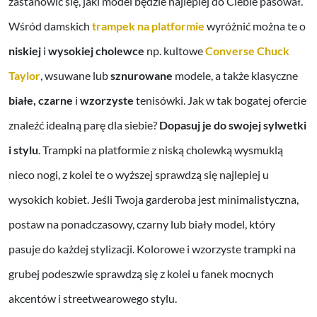
zastanowić się, jaki model będzie najlepiej do Ciebie pasował.
Wśród damskich
trampek na platformie
wyróżnić można te o
niskiej
i
wysokiej cholewce
np. kultowe
Converse Chuck
Taylor
,
wsuwane
lub
sznurowane
modele, a także klasyczne
białe, czarne
i
wzorzyste
tenisówki. Jak w tak bogatej ofercie
znaleźć idealną parę dla siebie?
Dopasuj je do swojej sylwetki
i stylu
. Trampki na platformie z niską cholewką wysmuklą
nieco nogi, z kolei te o wyższej sprawdzą się najlepiej u
wysokich kobiet. Jeśli Twoja garderoba jest minimalistyczna,
postaw na ponadczasowy, czarny lub biały model, który
pasuje do każdej stylizacji. Kolorowe i wzorzyste trampki na
grubej podeszwie sprawdzą się z kolei u fanek mocnych
akcentów i streetwearowego stylu.