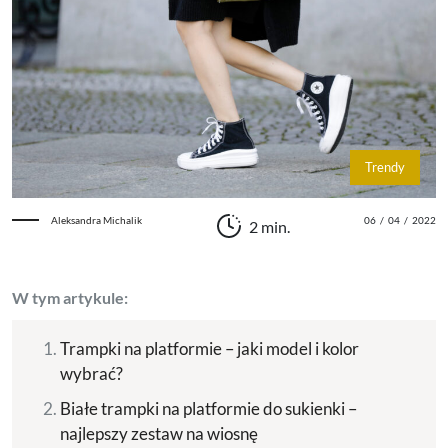
Trendy
Aleksandra Michalik
06
/
04
/
2022
2 min.
W tym artykule:
Trampki na platformie – jaki model i kolor
wybrać?
Białe trampki na platformie do sukienki –
najlepszy zestaw na wiosnę