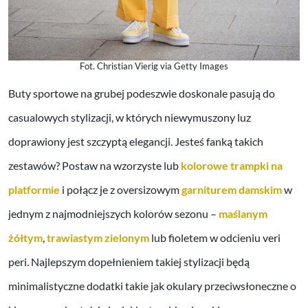
Fot. Christian Vierig via Getty Images
Buty sportowe na grubej podeszwie doskonale pasują do
casualowych stylizacji, w których niewymuszony luz
doprawiony jest szczyptą elegancji. Jesteś fanką takich
zestawów? Postaw na wzorzyste lub
kolorowe trampki na
platformie
i połącz je z oversizowym
garniturem damskim
w
jednym z najmodniejszych kolorów sezonu –
maślanym
żółtym
,
trawiastym zielonym
lub fioletem w odcieniu veri
peri. Najlepszym dopełnieniem takiej stylizacji będą
minimalistyczne dodatki takie jak okulary przeciwsłoneczne o