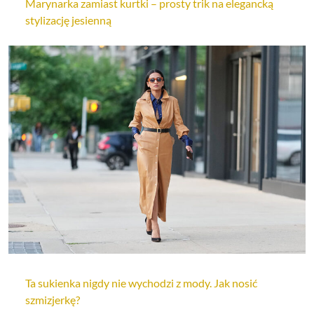
Marynarka zamiast kurtki – prosty trik na elegancką
stylizację jesienną
Ta sukienka nigdy nie wychodzi z mody. Jak nosić
szmizjerkę?