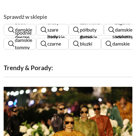
Sprawdź w sklepie
botki
dresy
czerwone
zegarki
damskie
szare
półbuty
damskie
spodnie
body
guess
sneakersy
deezee
damskie
damskie
adriatica
damskie
czarne
bluzki
damskie
tommy
damskie
damskie
lasocki
hilfiger
Trendy & Porady: