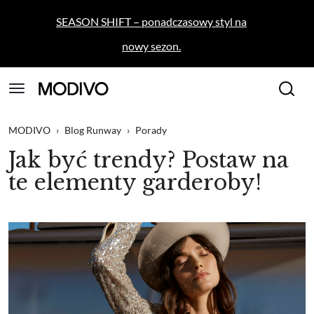
SEASON SHIFT – ponadczasowy styl na
nowy sezon.
MODIVO
›
Blog Runway
›
Porady
Jak być trendy? Postaw na
te elementy garderoby!